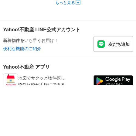
もっと見る
Yahoo!不動産 LINE公式アカウント
新着物件をいち早くお届け！
友だち追加
便利な機能のご紹介
Yahoo!不動産 アプリ
地図でサクッと物件探し
物件比較が手軽にできる
丹波篠山市の不動産情報を探す
不動産・住宅
賃貸住宅
暮らしのお役立ち情報
新築マンション
マンションカタログ
中古マンション
教えて！住まいの先生