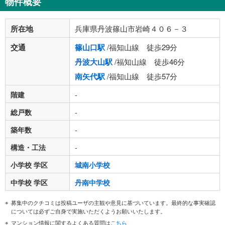
物件概要
所在地
兵庫県丹波篠山市岩崎４０６－３
交通
篠山口駅
/福知山線 徒歩29分
丹波大山駅
/福知山線 徒歩46分
南矢代駅
/福知山線 徒歩57分
階建
-
総戸数
-
築年数
-
構造・工法
-
小学校 学区
城南小学校
中学校 学区
丹南中学校
募集中のクチコミは投稿ユーザの主観や意見に基づいています。最終的な事実確認
については必ずご自身で実施いただくようお願いいたします。
マンション情報に関するよくある質問は
こちら