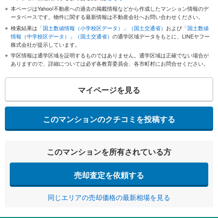
本ページはYahoo!不動産への過去の掲載情報などから作成したマンション情報のデ
ータベースです。物件に関する最新情報は不動産会社へお問い合わせください。
検索結果は
「国土数値情報（小学校区データ）」（国土交通省）
および
「国土数値
情報（中学校区データ）」（国土交通省）
の通学区域データをもとに、LINEヤフー
株式会社が提示しています。
学区情報は通学区域を証明するものではありません。通学区域は正確でない場合が
ありますので、詳細については必ず各教育委員会、各市町村にお問合せください。
マイページを見る
このマンションのクチコミを投稿する
このマンションを所有されている方
売却査定を依頼する
同じエリアの売却価格の最新相場を見る