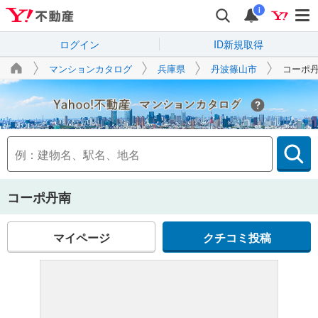
i
ログイン
ID新規取得
マンションカタログ
兵庫県
丹波篠山市
コーポ
Yahoo!不動産
コーポ丹南
マイページ
クチコミ投稿