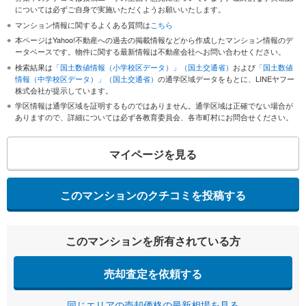
については必ずご自身で実施いただくようお願いいたします。
マンション情報に関するよくある質問は
こちら
本ページはYahoo!不動産への過去の掲載情報などから作成したマンション情報のデ
ータベースです。物件に関する最新情報は不動産会社へお問い合わせください。
検索結果は
「国土数値情報（小学校区データ）」（国土交通省）
および
「国土数値
情報（中学校区データ）」（国土交通省）
の通学区域データをもとに、LINEヤフー
株式会社が提示しています。
学区情報は通学区域を証明するものではありません。通学区域は正確でない場合が
ありますので、詳細については必ず各教育委員会、各市町村にお問合せください。
マイページを見る
このマンションのクチコミを投稿する
このマンションを所有されている方
売却査定を依頼する
同じエリアの売却価格の最新相場を見る