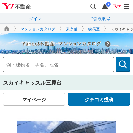
i
ログイン
ID新規取得
マンションカタログ
東京都
練馬区
スカイキャ
Yahoo!不動産
スカイキャッスル三原台
マイページ
クチコミ投稿