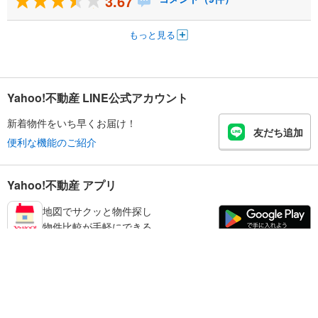
3.67
もっと見る
Yahoo!不動産 LINE公式アカウント
新着物件をいち早くお届け！
友だち追加
便利な機能のご紹介
Yahoo!不動産 アプリ
地図でサクッと物件探し
物件比較が手軽にできる
練馬区の不動産情報を探す
不動産・住宅
賃貸住宅
暮らしのお役立ち情報