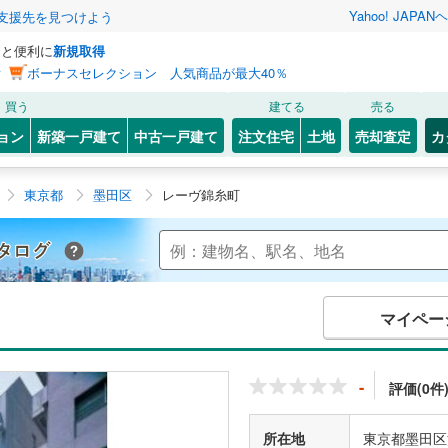
Yahoo! JAPAN
ヘ
支援先を見つけよう
っと便利に
新規取得
ン
ボーナスセレクション 人気商品が最大40％
買う
建てる
売る
ョン
新築一戸建て
中古一戸建て
注文住宅
土地
売却査定
カ
東京都
墨田区
レーヴ錦糸町
Yahoo!不動産 マンションカタログ
マイペー
-
評価(0件
所在地
東京都墨田区