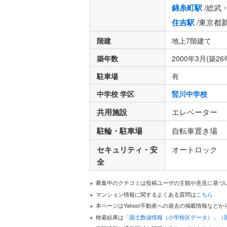
錦糸町駅
/総武
住吉駅
/東京都
階建
地上7階建て
築年数
2000年3月(築26
駐車場
有
中学校 学区
竪川中学校
共用施設
エレベーター
駐輪・駐車場
自転車置き場
セキュリティ・安
オートロック
全
募集中のクチコミは投稿ユーザの主観や意見に基づ
マンション情報に関するよくある質問は
こちら
本ページはYahoo!不動産への過去の掲載情報な
検索結果は
「国土数値情報（小学校区データ）」（