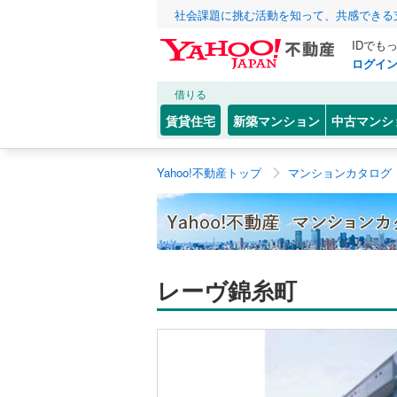
社会課題に挑む活動を知って、共感できる
IDでも
ログイ
借りる
賃貸住宅
新築マンション
中古マンシ
Yahoo!不動産トップ
マンションカタログ
レーヴ錦糸町