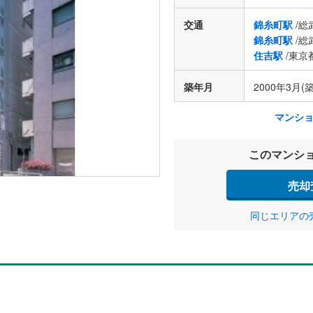
交通
錦糸町駅
/総
錦糸町駅
/総
住吉駅
/東京
築年月
2000年3月(築
マンシ
このマンシ
売却
同じエリアの