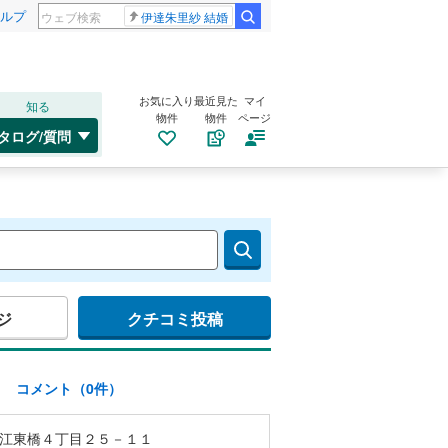
ルプ
伊達朱里紗 結婚
お気に入り
最近見た
マイ
知る
物件
物件
ページ
タログ/質問
ジ
クチコミ投稿
)
コメント（0件）
江東橋４丁目２５－１１