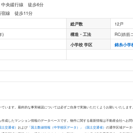
・中央緩行線 徒歩6分
新宿線 徒歩11分
総戸数
12戸
年)
構造・工法
RC(鉄筋
小学校 学区
錦糸小学
いています。最終的な事実確認については必ずご自身で実施いただくようお願いいたします
どから作成したマンション情報のデータベースです。物件に関する最新情報は不動産会社へお
国土交通省）
および
「国土数値情報（中学校区データ）」（国土交通省）
の通学区域データ