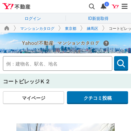
i
ログイン
ID新規取得
マンションカタログ
東京都
練馬区
コートビレ
Yahoo!不動産
コートビレッジＫ２
マイページ
クチコミ投稿