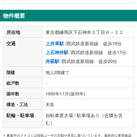
物件概要
所在地
東京都練馬区下石神井５丁目６－１２
交通
上井草駅
/西武鉄道新宿線 徒歩10分
上石神井駅
/西武鉄道新宿線 徒歩17分
井荻駅
/西武鉄道新宿線 徒歩20分
階建
地上2階建て
総戸数
-
築年数
1990年11月(築35年)
構造・工法
木造
駐輪・駐車場
自転車置き場 / 駐車場あり（近隣を含
む）
募集中のクチコミは投稿ユーザの主観や意見に基づいています。最終的な事実確認