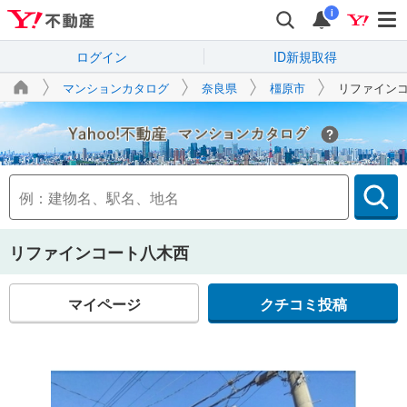
i
ログイン
ID新規取得
マンションカタログ
奈良県
橿原市
リファイン
Yahoo!不動産
リファインコート八木西
マイページ
クチコミ投稿