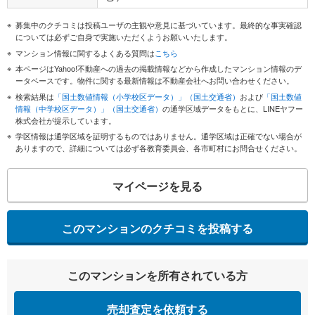
募集中のクチコミは投稿ユーザの主観や意見に基づいています。最終的な事実確認
については必ずご自身で実施いただくようお願いいたします。
マンション情報に関するよくある質問は
こちら
本ページはYahoo!不動産への過去の掲載情報などから作成したマンション情報のデ
ータベースです。物件に関する最新情報は不動産会社へお問い合わせください。
検索結果は
「国土数値情報（小学校区データ）」（国土交通省）
および
「国土数値
情報（中学校区データ）」（国土交通省）
の通学区域データをもとに、LINEヤフー
株式会社が提示しています。
学区情報は通学区域を証明するものではありません。通学区域は正確でない場合が
ありますので、詳細については必ず各教育委員会、各市町村にお問合せください。
マイページを見る
このマンションのクチコミを投稿する
このマンションを所有されている方
売却査定を依頼する