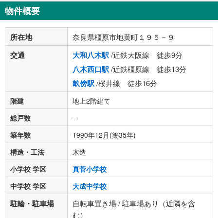
物件概要
所在地
奈良県橿原市地黄町１９５－９
交通
大和八木駅
/近鉄大阪線 徒歩9分
八木西口駅
/近鉄橿原線 徒歩13分
畝傍駅
/桜井線 徒歩16分
階建
地上2階建て
総戸数
-
築年数
1990年12月(築35年)
構造・工法
木造
小学校 学区
真菅小学校
中学校 学区
大成中学校
駐輪・駐車場
自転車置き場 / 駐車場あり（近隣を含
む）