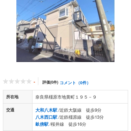
-
評価(0件)
コメント（0件）
所在地
奈良県橿原市地黄町１９５－９
交通
大和八木駅
/近鉄大阪線 徒歩9分
八木西口駅
/近鉄橿原線 徒歩13分
畝傍駅
/桜井線 徒歩16分