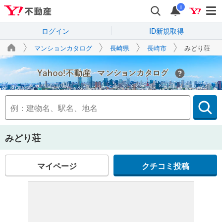
i
ログイン
ID新規取得
マンションカタログ
長崎県
長崎市
みどり荘
Yahoo!不動産
みどり荘
マイページ
クチコミ投稿