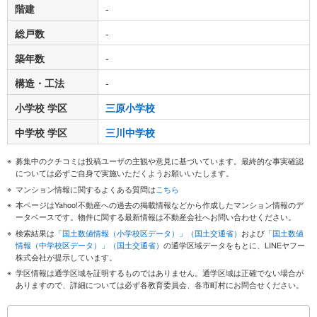
階建
-
総戸数
-
築年数
-
構造・工法
-
小学校 学区
三原小学校
中学校 学区
三川中学校
募集中のクチコミは投稿ユーザの主観や意見に基づいています。最終的な事実確認
については必ずご自身で実施いただくようお願いいたします。
マンション情報に関するよくある質問は
こちら
本ページはYahoo!不動産への過去の掲載情報などから作成したマンション情報のデ
ータベースです。物件に関する最新情報は不動産会社へお問い合わせください。
検索結果は
「国土数値情報（小学校区データ）」（国土交通省）
および
「国土数値
情報（中学校区データ）」（国土交通省）
の通学区域データをもとに、LINEヤフー
株式会社が提示しています。
学区情報は通学区域を証明するものではありません。通学区域は正確でない場合が
ありますので、詳細については必ず各教育委員会、各市町村にお問合せください。