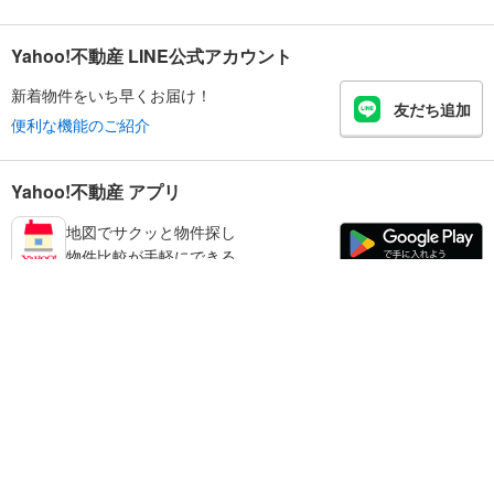
Yahoo!不動産 LINE公式アカウント
新着物件をいち早くお届け！
友だち追加
便利な機能のご紹介
Yahoo!不動産 アプリ
地図でサクッと物件探し
物件比較が手軽にできる
練馬区の不動産情報を探す
不動産・住宅
賃貸住宅
暮らしのお役立ち情報
新築マンション
マンションカタログ
中古マンション
教えて！住まいの先生
Yahoo!不動産
Yahoo! JAPAN