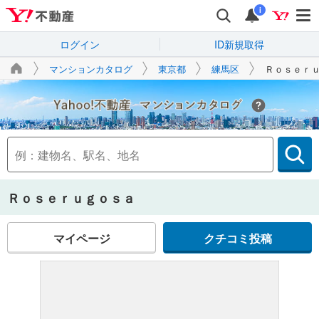
i
ログイン
ID新規取得
マンションカタログ
東京都
練馬区
Ｒｏｓｅｒ
Yahoo!不動産
Ｒｏｓｅｒｕｇｏｓａ
マイページ
クチコミ投稿