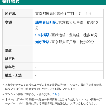
物件概要
所在地
東京都練馬区高松１丁目１７－１１
交通
練馬春日町駅
/東京都大江戸線 徒歩10
分
中村橋駅
/西武池袋・豊島線 徒歩18分
光が丘駅
/東京都大江戸線 徒歩20分
階建
-
総戸数
-
築年数
-
構造・工法
-
募集中のクチコミは投稿ユーザの主観や意見に基づいています。最終的な事実確認
については必ずご自身で実施いただくようお願いいたします。
マンション情報に関するよくある質問は
こちら
本ページはYahoo!不動産への過去の掲載情報などから作成したマンション情報のデ
ータベースです。物件に関する最新情報は不動産会社へお問い合わせください。