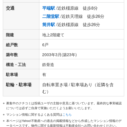
交通
平端駅
/近鉄橿原線 徒歩8分
二階堂駅
/近鉄天理線 徒歩26分
筒井駅
/近鉄橿原線 徒歩26分
階建
地上2階建て
総戸数
6戸
築年数
2003年3月(築23年)
構造・工法
鉄骨造
駐車場
有
駐輪・駐車場
自転車置き場 / 駐車場あり（近隣を含
む）
募集中のクチコミは投稿ユーザの主観や意見に基づいています。最終的な事実確認
については必ずご自身で実施いただくようお願いいたします。
マンション情報に関するよくある質問は
こちら
本ページはYahoo!不動産への過去の掲載情報などから作成したマンション情報のデ
ータベースです。物件に関する最新情報は不動産会社へお問い合わせください。