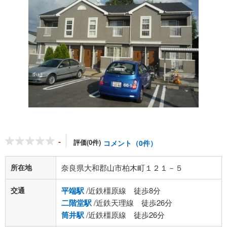
-
評価(0件)
コメント（0件）
所在地
奈良県大和郡山市柏木町１２１－５
交通
平端駅
/近鉄橿原線 徒歩8分
二階堂駅
/近鉄天理線 徒歩26分
筒井駅
/近鉄橿原線 徒歩26分