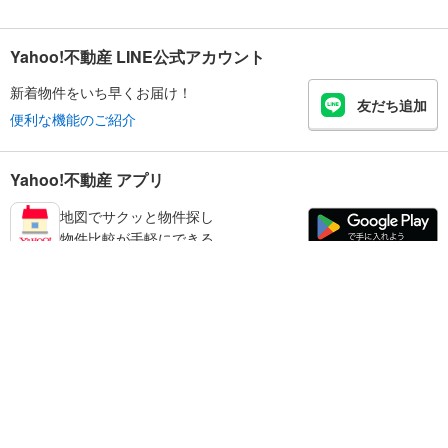
Yahoo!不動産 LINE公式アカウント
新着物件をいち早くお届け！
友だち追加
便利な機能のご紹介
Yahoo!不動産 アプリ
地図でサクッと物件探し
物件比較が手軽にできる
大和郡山市の不動産情報を探す
不動産・住宅
賃貸住宅
暮らしのお役立ち情報
新築マンション
マンションカタログ
中古マンション
教えて！住まいの先生