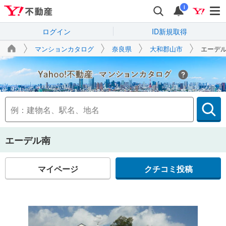
i
ログイン
ID新規取得
マンションカタログ
奈良県
大和郡山市
エーデ
Yahoo!不動産
エーデル南
マイページ
クチコミ投稿