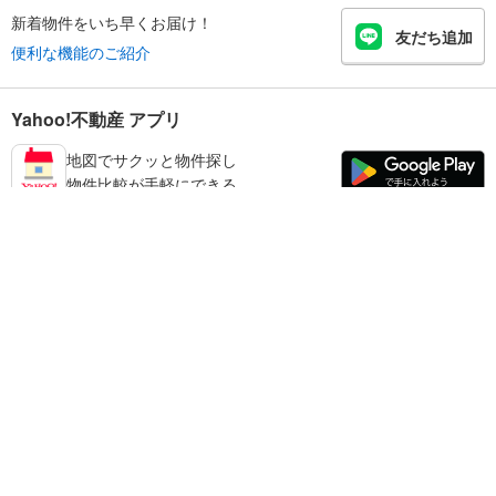
新着物件をいち早くお届け！
友だち追加
便利な機能のご紹介
Yahoo!不動産 アプリ
地図でサクッと物件探し
物件比較が手軽にできる
高砂市の不動産情報を探す
不動産・住宅
賃貸住宅
暮らしのお役立ち情報
新築マンション
マンションカタログ
中古マンション
教えて！住まいの先生
Yahoo!不動産
Yahoo! JAPAN
新築一戸建て
中古一戸建て
プライバシーポリシー
プライバシーセンター
注文住宅
土地
規約
掲載希望の方へ