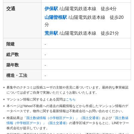
交通
伊保駅
/山陽電気鉄道本線 徒歩4分
山陽曽根駅
/山陽電気鉄道本線 徒歩20
分
荒井駅
/山陽電気鉄道本線 徒歩21分
階建
-
総戸数
-
築年数
-
構造・工法
-
募集中のクチコミは投稿ユーザの主観や意見に基づいています。最終的な事実確認
については必ずご自身で実施いただくようお願いいたします。
マンション情報に関するよくある質問は
こちら
本ページはYahoo!不動産への過去の掲載情報などから作成したマンション情報のデ
ータベースです。物件に関する最新情報は不動産会社へお問い合わせください。
検索結果は
「国土数値情報（小学校区データ）」（国土交通省）
および
「国土数値
情報（中学校区データ）」（国土交通省）
の通学区域データをもとに、LINEヤフー
株式会社が提示しています。