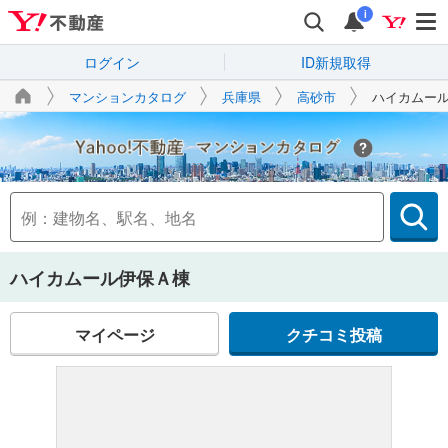
i
ログイン
ID新規取得
マンションカタログ
兵庫県
高砂市
ハイカムー
Yahoo!不動産
ハイカムール伊保Ａ棟
マイページ
クチコミ投稿