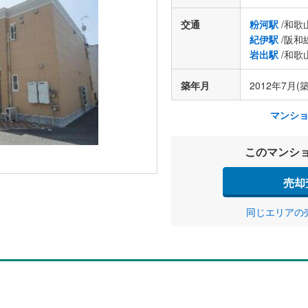
交通
粉河駅
/和歌
紀伊駅
/阪和
岩出駅
/和歌
築年月
2012年7月(築
マンシ
このマンシ
売却
同じエリアの