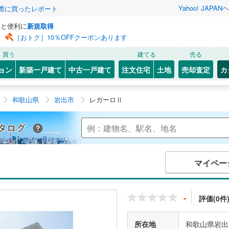
Yahoo! JAPAN
ヘ
実際に買ったレポート
っと便利に
新規取得
ン
［おトク］10％OFFクーポンあります
買う
建てる
売る
ョン
新築一戸建て
中古一戸建て
注文住宅
土地
売却査定
カ
和歌山県
岩出市
レガーロⅡ
Yahoo!不動産 マンションカタログ
マイペー
-
評価(0件
所在地
和歌山県岩出