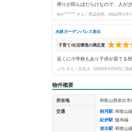
周りが田んぼだらけなので、人が
lem******** さん / 周辺住民（2022年
水鉄ガーデンパレス岩出
子育て/生活環境の満足度
近くに小学校もあり子供が居てる
ぷろ さん / 元住人（2022年3月9日に投
物件概要
所在地
和歌山県岩出市
交通
粉河駅
/和歌山
紀伊駅
/阪和線
岩出駅
/和歌山