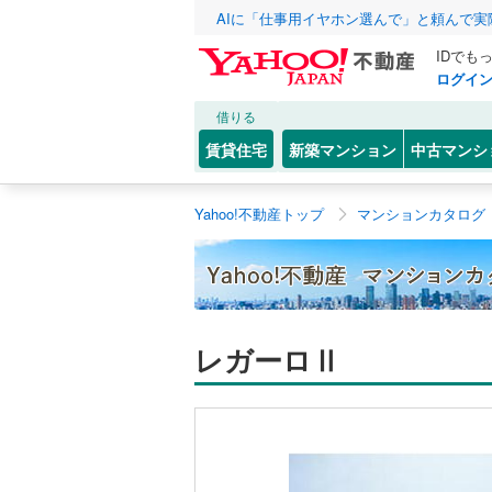
AIに「仕事用イヤホン選んで」と頼んで
IDでも
ログイ
借りる
賃貸住宅
新築マンション
中古マンシ
Yahoo!不動産トップ
マンションカタログ
レガーロⅡ