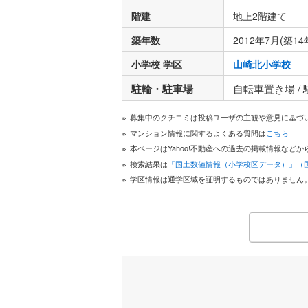
階建
地上2階建て
築年数
2012年7月(築14
小学校 学区
山崎北小学校
駐輪・駐車場
自転車置き場 /
募集中のクチコミは投稿ユーザの主観や意見に基づ
マンション情報に関するよくある質問は
こちら
本ページはYahoo!不動産への過去の掲載情報な
検索結果は
「国土数値情報（小学校区データ）」（
学区情報は通学区域を証明するものではありません