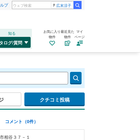
ルプ
広末涼子
お気に入り
最近見た
マイ
知る
物件
物件
ページ
タログ/質問
ジ
クチコミ投稿
)
コメント（0件）
市相谷３７－１