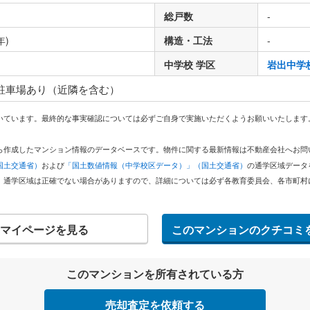
総戸数
-
年)
構造・工法
-
中学校 学区
岩出中学
 駐車場あり（近隣を含む）
いています。最終的な事実確認については必ずご自身で実施いただくようお願いいたします
どから作成したマンション情報のデータベースです。物件に関する最新情報は不動産会社へお
国土交通省）
および
「国土数値情報（中学校区データ）」（国土交通省）
の通学区域データ
。通学区域は正確でない場合がありますので、詳細については必ず各教育委員会、各市町村
マイページを見る
このマンションのクチコミ
このマンションを所有されている方
売却査定を依頼する