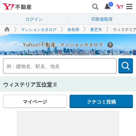
i
ログイン
ID新規取得
マンションカタログ
奈良県
香芝市
ウィステリ
Yahoo!不動産
ウィステリア五位堂Ⅱ
マイページ
クチコミ投稿