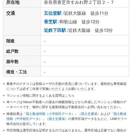
所在地
奈良県香芝市すみれ野２丁目２－７
交通
五位堂駅
/近鉄大阪線 徒歩11分
香芝駅
/和歌山線 徒歩12分
近鉄下田駅
/近鉄大阪線 徒歩13分
階建
-
総戸数
-
築年数
-
構造・工法
-
募集中のクチコミは投稿ユーザの主観や意見に基づいています。最終的な事実確認
については必ずご自身で実施いただくようお願いいたします。
マンション情報に関するよくある質問は
こちら
本ページはYahoo!不動産への過去の掲載情報などから作成したマンション情報のデ
ータベースです。物件に関する最新情報は不動産会社へお問い合わせください。
検索結果は
「国土数値情報（小学校区データ）」（国土交通省）
および
「国土数値
情報（中学校区データ）」（国土交通省）
の通学区域データをもとに、LINEヤフー
株式会社が提示しています。
学区情報は通学区域を証明するものではありません。通学区域は正確でない場合が