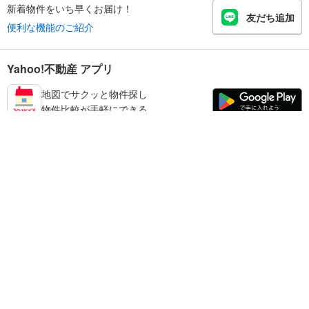
新着物件をいち早くお届け！
友だち追加
便利な機能のご紹介
Yahoo!不動産 アプリ
地図でサクッと物件探し
物件比較が手軽にできる
香芝市の不動産情報を探す
不動産・住宅
賃貸住宅
暮らしのお役立ち情報
新築マンション
マンションカタログ
中古マンション
教えて！住まいの先生
Yahoo!不動産
Yahoo! JAPAN
新築一戸建て
中古一戸建て
プライバシーポリシー
プライバシーセンター
注文住宅
土地
規約
掲載希望の方へ