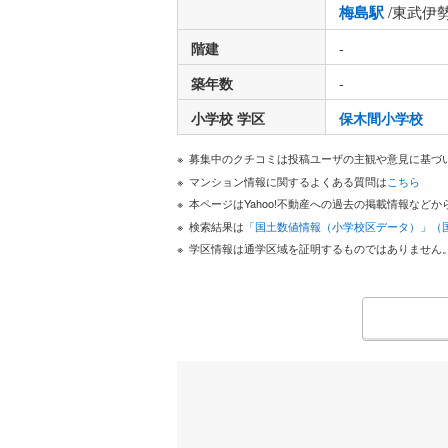
梅島駅
/東武伊
階建
-
築年数
-
小学校 学区
保木間小学校
募集中のクチコミは投稿ユーザの主観や意見に基づ
マンション情報に関するよくある質問は
こちら
本ページはYahoo!不動産への過去の掲載情報な
検索結果は
「国土数値情報（小学校区データ）」（
学区情報は通学区域を証明するものではありません