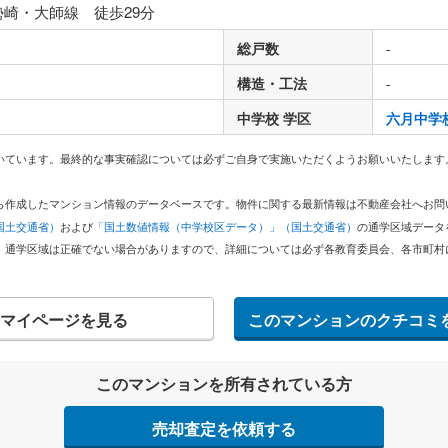
勢崎・大師線 徒歩29分
総戸数
-
構造・工法
-
中学校 学区
六月中学
いています。最終的な事実確認については必ずご自身で実施いただくようお願いいたします
どから作成したマンション情報のデータベースです。物件に関する最新情報は不動産会社へお
国土交通省）
および
「国土数値情報（中学校区データ）」（国土交通省）
の通学区域データ
。通学区域は正確でない場合がありますので、詳細については必ず各教育委員会、各市町村
マイページを見る
このマンションのクチコミ
このマンションを所有されている方
売却査定を依頼する