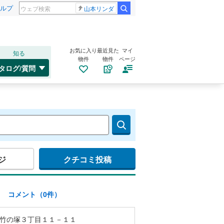
ルプ
山本リンダ
お気に入り
最近見た
マイ
知る
物件
物件
ページ
タログ/質問
ジ
クチコミ投稿
)
コメント（0件）
竹の塚３丁目１１－１１