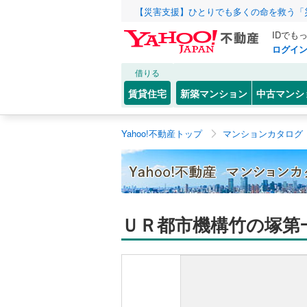
【災害支援】ひとりでも多くの命を救う「
IDでも
ログイ
借りる
賃貸住宅
新築マンション
中古マンシ
Yahoo!不動産トップ
マンションカタログ
ＵＲ都市機構竹の塚第