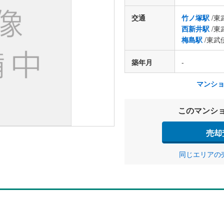
交通
竹ノ塚駅
/東
西新井駅
/東
梅島駅
/東武
築年月
-
マンシ
このマンシ
売却
同じエリアの