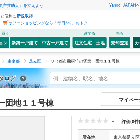
Yahoo! JAPAN
ヘ
災害救助犬」を支えよう
っと便利に
新規取得
ン
ヤフーショッピングなら「毎日5％」おトク
買う
建てる
売る
ョン
新築一戸建て
中古一戸建て
注文住宅
土地
売却査定
カ
東京都
足立区
ＵＲ都市機構竹の塚第一団地１１号棟
Yahoo!不動産 マンションカタログ
マイペー
一団地１１号棟
-
評価(0件
所在地
東京都足立区