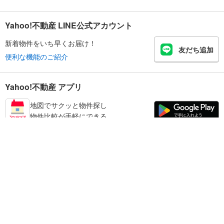
Yahoo!不動産 LINE公式アカウント
新着物件をいち早くお届け！
友だち追加
便利な機能のご紹介
Yahoo!不動産 アプリ
地図でサクッと物件探し
物件比較が手軽にできる
練馬区の不動産情報を探す
不動産・住宅
賃貸住宅
暮らしのお役立ち情報
新築マンション
マンションカタログ
中古マンション
教えて！住まいの先生
Yahoo!不動産
Yahoo! JAPAN