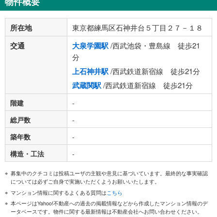
物件概要
所在地
東京都練馬区石神井台５丁目２７－１８
交通
大泉学園駅
/西武池袋・豊島線 徒歩21
分
上石神井駅
/西武鉄道新宿線 徒歩21分
武蔵関駅
/西武鉄道新宿線 徒歩21分
階建
-
総戸数
-
築年数
-
構造・工法
-
募集中のクチコミは投稿ユーザの主観や意見に基づいています。最終的な事実確認
については必ずご自身で実施いただくようお願いいたします。
マンション情報に関するよくある質問は
こちら
本ページはYahoo!不動産への過去の掲載情報などから作成したマンション情報のデ
ータベースです。物件に関する最新情報は不動産会社へお問い合わせください。