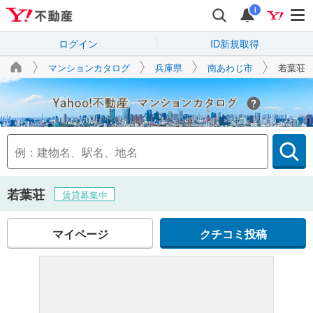
i
ログイン
ID新規取得
マンションカタログ
兵庫県
南あわじ市
若葉荘
Yahoo!不動産
若葉荘
賃貸募集中
マイページ
クチコミ投稿