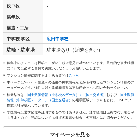
総戸数
-
築年数
-
構造・工法
-
中学校 学区
広田中学校
駐輪・駐車場
駐車場あり（近隣を含む）
募集中のクチコミは投稿ユーザの主観や意見に基づいています。最終的な事実確認
については必ずご自身で実施いただくようお願いいたします。
マンション情報に関するよくある質問は
こちら
本ページはYahoo!不動産への過去の掲載情報などから作成したマンション情報のデ
ータベースです。物件に関する最新情報は不動産会社へお問い合わせください。
検索結果は
「国土数値情報（小学校区データ）」（国土交通省）
および
「国土数値
情報（中学校区データ）」（国土交通省）
の通学区域データをもとに、LINEヤフー
株式会社が提示しています。
学区情報は通学区域を証明するものではありません。通学区域は正確でない場合が
ありますので、詳細については必ず各教育委員会、各市町村にお問合せください。
マイページを見る