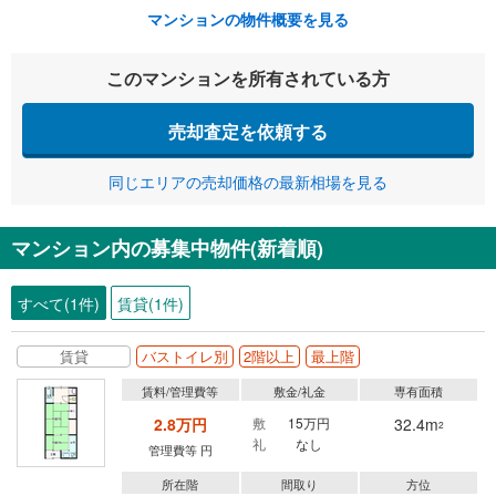
マンションの物件概要を見る
このマンションを所有されている方
売却査定を依頼する
同じエリアの売却価格の最新相場を見る
マンション内の募集中物件(新着順)
すべて(1件)
賃貸(1件)
賃貸
バストイレ別
2階以上
最上階
賃料/管理費等
敷金/礼金
専有面積
2.8万円
敷
15万円
32.4m
2
礼
なし
管理費等 円
所在階
間取り
方位