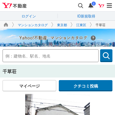
i
ログイン
ID新規取得
マンションカタログ
東京都
江東区
千草荘
Yahoo!不動産
千草荘
マイページ
クチコミ投稿