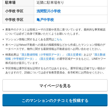
駐車場
近隣に駐車場有り
小学校 学区
浅間竪川小学校
中学校 学区
亀戸中学校
募集中のクチコミは投稿ユーザの主観や意見に基づいています。最終的な事実確認
については必ずご自身で実施いただくようお願いいたします。
マンション情報に関するよくある質問は
こちら
本ページはYahoo!不動産への過去の掲載情報などから作成したマンション情報のデ
ータベースです。物件に関する最新情報は不動産会社へお問い合わせください。
検索結果は
「国土数値情報（小学校区データ）」（国土交通省）
および
「国土数値
情報（中学校区データ）」（国土交通省）
の通学区域データをもとに、LINEヤフー
株式会社が提示しています。
学区情報は通学区域を証明するものではありません。通学区域は正確でない場合が
ありますので、詳細については必ず各教育委員会、各市町村にお問合せください。
マイページを見る
このマンションのクチコミを投稿する