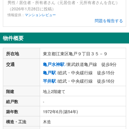
男性 / 居住者・所有者さん（元居住者・元所有者さんを含む）
（2026年1月28日に投稿）
情報提供：
マンションレビュー
問題を報告する
物件概要
所在地
東京都江東区亀戸９丁目３５－９
交通
亀戸水神駅
/東武鉄道亀戸線 徒歩9分
亀戸駅
/総武・中央緩行線 徒歩15分
平井駅
/総武・中央緩行線 徒歩16分
階建
地上2階建て
総戸数
-
築年数
1972年6月(築54年)
構造・工法
木造