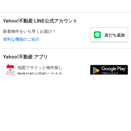
Yahoo!不動産 LINE公式アカウント
新着物件をいち早くお届け！
友だち追加
便利な機能のご紹介
Yahoo!不動産 アプリ
地図でサクッと物件探し
物件比較が手軽にできる
足立区の不動産情報を探す
不動産・住宅
賃貸住宅
暮らしのお役立ち情報
新築マンション
マンションカタログ
中古マンション
教えて！住まいの先生