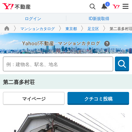
i
ログイン
ID新規取得
マンションカタログ
東京都
足立区
第二喜多村
Yahoo!不動産
第二喜多村荘
マイページ
クチコミ投稿