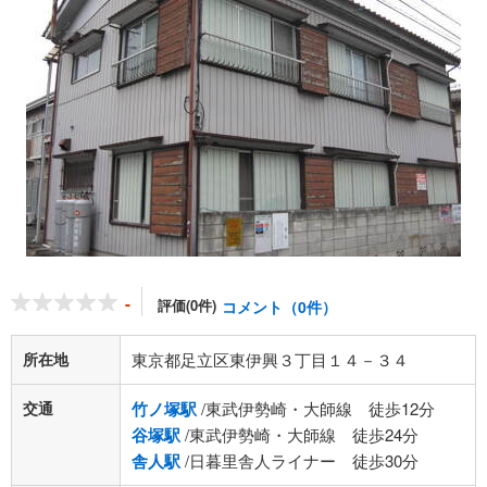
-
評価(0件)
コメント（0件）
所在地
東京都足立区東伊興３丁目１４－３４
交通
竹ノ塚駅
/東武伊勢崎・大師線 徒歩12分
谷塚駅
/東武伊勢崎・大師線 徒歩24分
舎人駅
/日暮里舎人ライナー 徒歩30分