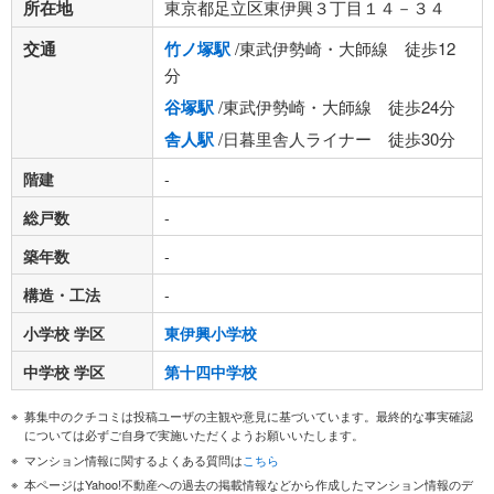
所在地
東京都足立区東伊興３丁目１４－３４
交通
竹ノ塚駅
/東武伊勢崎・大師線 徒歩12
分
谷塚駅
/東武伊勢崎・大師線 徒歩24分
舎人駅
/日暮里舎人ライナー 徒歩30分
階建
-
総戸数
-
築年数
-
構造・工法
-
小学校 学区
東伊興小学校
中学校 学区
第十四中学校
募集中のクチコミは投稿ユーザの主観や意見に基づいています。最終的な事実確認
については必ずご自身で実施いただくようお願いいたします。
マンション情報に関するよくある質問は
こちら
本ページはYahoo!不動産への過去の掲載情報などから作成したマンション情報のデ