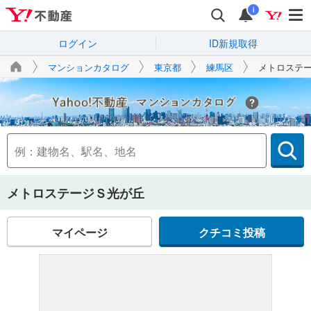
i
ログイン
ID新規取得
マンションカタログ
東京都
練馬区
メトロステ
Yahoo!不動産
メトロステージＳ光が丘
マイページ
クチコミ投稿