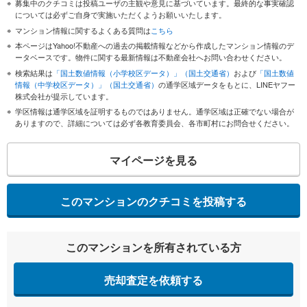
募集中のクチコミは投稿ユーザの主観や意見に基づいています。最終的な事実確認
については必ずご自身で実施いただくようお願いいたします。
マンション情報に関するよくある質問は
こちら
本ページはYahoo!不動産への過去の掲載情報などから作成したマンション情報のデ
ータベースです。物件に関する最新情報は不動産会社へお問い合わせください。
検索結果は
「国土数値情報（小学校区データ）」（国土交通省）
および
「国土数値
情報（中学校区データ）」（国土交通省）
の通学区域データをもとに、LINEヤフー
株式会社が提示しています。
学区情報は通学区域を証明するものではありません。通学区域は正確でない場合が
ありますので、詳細については必ず各教育委員会、各市町村にお問合せください。
マイページを見る
このマンションのクチコミを投稿する
このマンションを所有されている方
売却査定を依頼する