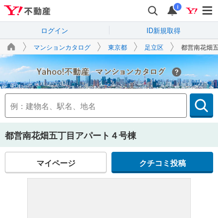
i
ログイン
ID新規取得
マンションカタログ
東京都
足立区
都営南花畑
Yahoo!不動産
都営南花畑五丁目アパート４号棟
マイページ
クチコミ投稿