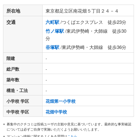
所在地
東京都足立区南花畑５丁目２４－４
交通
六町駅
/つくばエクスプレス 徒歩23分
竹ノ塚駅
/東武伊勢崎・大師線 徒歩30
分
谷塚駅
/東武伊勢崎・大師線 徒歩36分
階建
-
総戸数
-
築年数
-
構造・工法
-
小学校 学区
花畑第一小学校
中学校 学区
花畑中学校
募集中のクチコミは投稿ユーザの主観や意見に基づいています。最終的な事実確認
については必ずご自身で実施いただくようお願いいたします。
マンション情報に関するよくある質問は
こちら