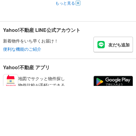
もっと見る
Yahoo!不動産 LINE公式アカウント
新着物件をいち早くお届け！
友だち追加
便利な機能のご紹介
Yahoo!不動産 アプリ
地図でサクッと物件探し
物件比較が手軽にできる
足立区の不動産情報を探す
不動産・住宅
賃貸住宅
暮らしのお役立ち情報
新築マンション
マンションカタログ
中古マンション
教えて！住まいの先生