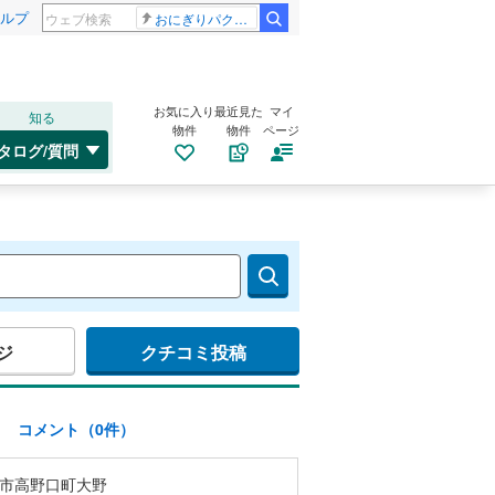
ルプ
おにぎりパクパク
お気に入り
最近見た
マイ
知る
物件
物件
ページ
タログ/質問
ジ
クチコミ投稿
)
コメント（0件）
市高野口町大野