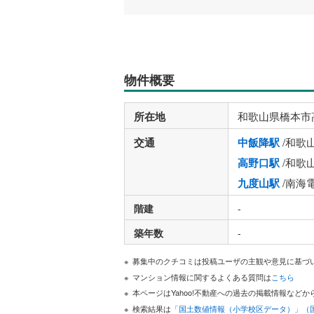
物件概要
所在地
和歌山県橋本市
交通
中飯降駅
/和歌
高野口駅
/和歌
九度山駅
/南海
階建
-
築年数
-
募集中のクチコミは投稿ユーザの主観や意見に基づ
マンション情報に関するよくある質問は
こちら
本ページはYahoo!不動産への過去の掲載情報な
検索結果は
「国土数値情報（小学校区データ）」（