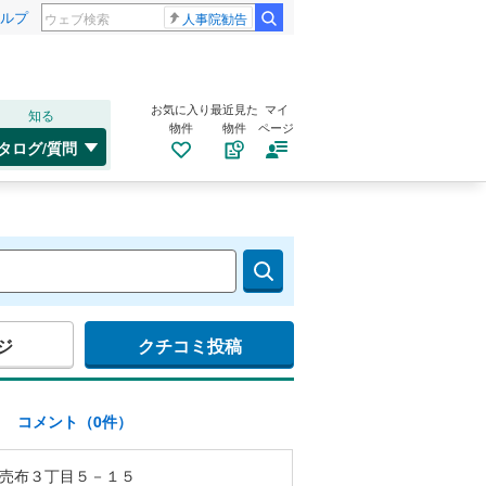
ルプ
人事院勧告
お気に入り
最近見た
マイ
知る
物件
物件
ページ
タログ/質問
ジ
クチコミ投稿
)
コメント（0件）
売布３丁目５－１５