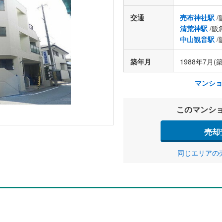
交通
売布神社駅
/
清荒神駅
/阪
中山観音駅
/
築年月
1988年7月(築
マンシ
このマンシ
売却
同じエリアの