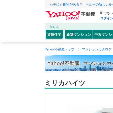
ハチにも権利がある？ ペルーの新しいル
IDでも
ログイ
借りる
賃貸住宅
新築マンション
中古マンシ
Yahoo!不動産トップ
マンションカタログ
ミリカハイツ