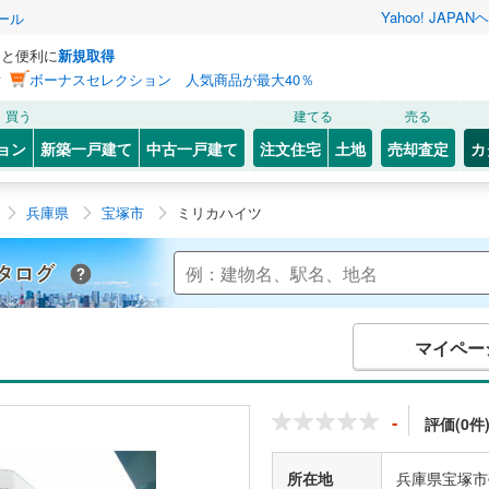
Yahoo! JAPAN
ヘ
ール
っと便利に
新規取得
ン
ボーナスセレクション 人気商品が最大40％
買う
建てる
売る
ョン
新築一戸建て
中古一戸建て
注文住宅
土地
売却査定
カ
兵庫県
宝塚市
ミリカハイツ
Yahoo!不動産 マンションカタログ
マイペー
-
評価(0件
所在地
兵庫県宝塚市