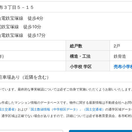
布３丁目５－１５
急電鉄宝塚線 徒歩4分
電鉄宝塚線 徒歩10分
急電鉄宝塚線 徒歩17分
総戸数
2戸
年)
構造・工法
鉄骨造
小学校 学区
売布小学
 駐車場あり（近隣を含む）
いています。最終的な事実確認については必ずご自身で実施いただくようお願いいたします
どから作成したマンション情報のデータベースです。物件に関する最新情報は不動産会社へお
国土交通省）
および
「国土数値情報（中学校区データ）」（国土交通省）
の通学区域データ
。通学区域は正確でない場合がありますので、詳細については必ず各教育委員会、各市町村