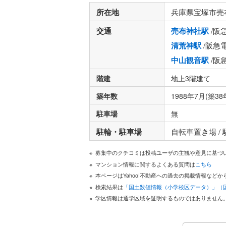
所在地
兵庫県宝塚市売
交通
売布神社駅
/阪
清荒神駅
/阪急
中山観音駅
/阪
階建
地上3階建て
築年数
1988年7月(築38
駐車場
無
駐輪・駐車場
自転車置き場 /
募集中のクチコミは投稿ユーザの主観や意見に基づ
マンション情報に関するよくある質問は
こちら
本ページはYahoo!不動産への過去の掲載情報な
検索結果は
「国土数値情報（小学校区データ）」（
学区情報は通学区域を証明するものではありません