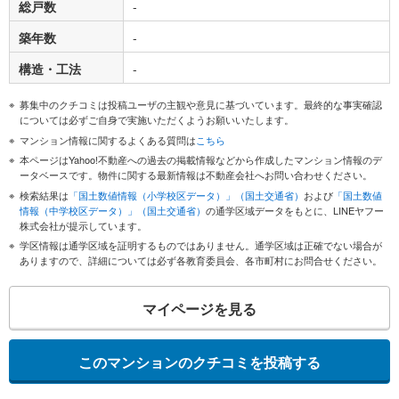
総戸数
-
築年数
-
構造・工法
-
募集中のクチコミは投稿ユーザの主観や意見に基づいています。最終的な事実確認
については必ずご自身で実施いただくようお願いいたします。
マンション情報に関するよくある質問は
こちら
本ページはYahoo!不動産への過去の掲載情報などから作成したマンション情報のデ
ータベースです。物件に関する最新情報は不動産会社へお問い合わせください。
検索結果は
「国土数値情報（小学校区データ）」（国土交通省）
および
「国土数値
情報（中学校区データ）」（国土交通省）
の通学区域データをもとに、LINEヤフー
株式会社が提示しています。
学区情報は通学区域を証明するものではありません。通学区域は正確でない場合が
ありますので、詳細については必ず各教育委員会、各市町村にお問合せください。
マイページを見る
このマンションのクチコミを投稿する