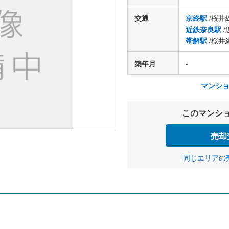
交通
京終駅
/桜井
近鉄奈良駅
/
帯解駅
/桜井
築年月
-
マンシ
このマンシ
売却
同じエリアの