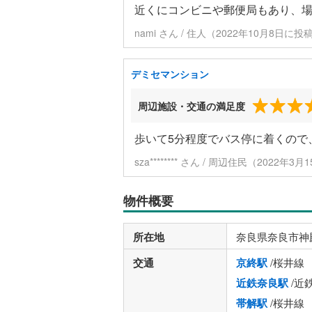
近くにコンビニや郵便局もあり、
nami さん / 住人（2022年10月8日に投
デミセマンション
周辺施設・交通の満足度
歩いて5分程度でバス停に着くので
sza******** さん / 周辺住民（2022年
物件概要
所在地
奈良県奈良市神
交通
京終駅
/桜井線
近鉄奈良駅
/近
帯解駅
/桜井線