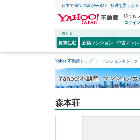
日本で45℃の夏が来る!? 猛暑を賢くお
IDでも
ログイ
借りる
賃貸住宅
新築マンション
中古マンシ
Yahoo!不動産トップ
マンションカタログ
森本荘