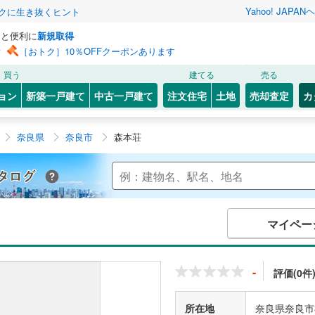
Yahoo! JAPAN
ヘ
トクに生き抜くヒント
っと便利に
新規取得
ン
［おトク］10％OFFクーポンあります
買う
建てる
売る
ョン
新築一戸建て
中古一戸建て
注文住宅
土地
売却査定
カ
奈良県
奈良市
森本荘
Yahoo!不動産 マンションカタログ
マイペー
-
評価(0件
所在地
奈良県奈良市