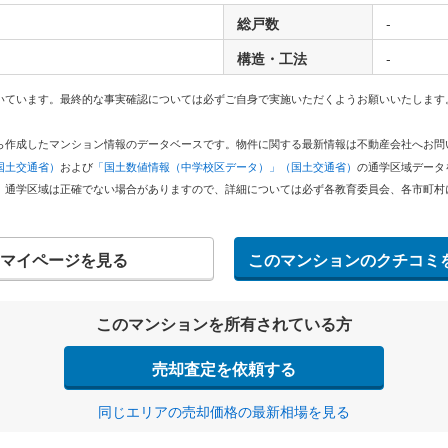
総戸数
-
構造・工法
-
いています。最終的な事実確認については必ずご自身で実施いただくようお願いいたします
どから作成したマンション情報のデータベースです。物件に関する最新情報は不動産会社へお
国土交通省）
および
「国土数値情報（中学校区データ）」（国土交通省）
の通学区域データ
。通学区域は正確でない場合がありますので、詳細については必ず各教育委員会、各市町村
マイページを見る
このマンションのクチコミ
このマンションを所有されている方
売却査定を依頼する
同じエリアの売却価格の最新相場を見る