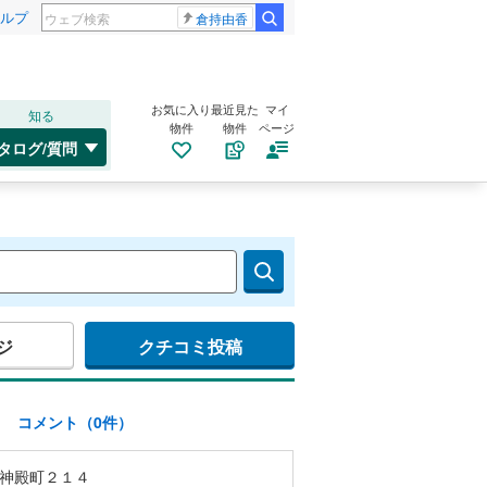
ルプ
倉持由香
お気に入り
最近見た
マイ
知る
物件
物件
ページ
タログ/質問
ジ
クチコミ投稿
)
コメント（0件）
神殿町２１４