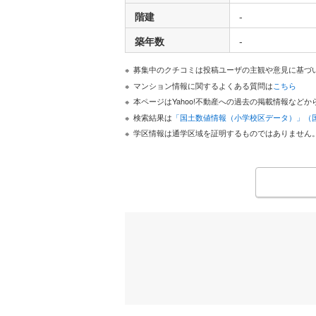
階建
-
築年数
-
募集中のクチコミは投稿ユーザの主観や意見に基づ
マンション情報に関するよくある質問は
こちら
本ページはYahoo!不動産への過去の掲載情報な
検索結果は
「国土数値情報（小学校区データ）」（
学区情報は通学区域を証明するものではありません