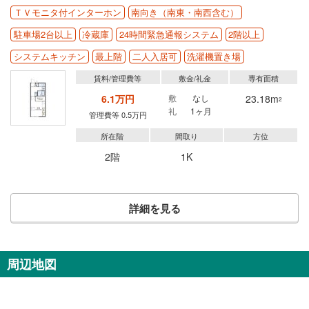
ＴＶモニタ付インターホン
南向き（南東・南西含む）
駐車場2台以上
冷蔵庫
24時間緊急通報システム
2階以上
システムキッチン
最上階
二人入居可
洗濯機置き場
賃料/管理費等
敷金/礼金
専有面積
6.1万円
敷
なし
23.18m
2
礼
1ヶ月
管理費等 0.5万円
所在階
間取り
方位
2階
1K
詳細を見る
周辺地図