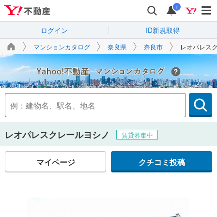
i
ログイン
ID新規取得
マンションカタログ
奈良県
奈良市
レオパレス
Yahoo!不動産
レオパレスクレールヨシノ
賃貸募集中
マイページ
クチコミ投稿