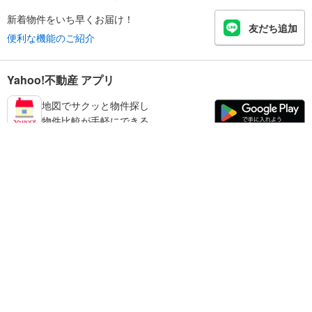
新着物件をいち早くお届け！
友だち追加
便利な機能のご紹介
Yahoo!不動産 アプリ
地図でサクッと物件探し
物件比較が手軽にできる
奈良市の不動産情報を探す
不動産・住宅
賃貸住宅
暮らしのお役立ち情報
新築マンション
マンションカタログ
中古マンション
教えて！住まいの先生
Yahoo!不動産
Yahoo! JAPAN
新築一戸建て
中古一戸建て
プライバシーポリシー
プライバシーセンター
注文住宅
土地
規約
掲載希望の方へ