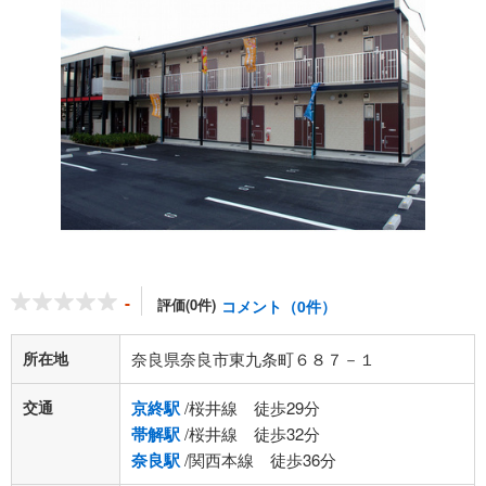
-
評価(0件)
コメント（0件）
所在地
奈良県奈良市東九条町６８７－１
交通
京終駅
/桜井線 徒歩29分
帯解駅
/桜井線 徒歩32分
奈良駅
/関西本線 徒歩36分