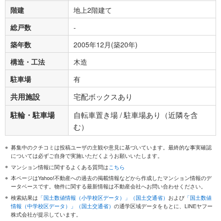
階建
地上2階建て
総戸数
-
築年数
2005年12月(築20年)
構造・工法
木造
駐車場
有
共用施設
宅配ボックスあり
駐輪・駐車場
自転車置き場 / 駐車場あり（近隣を含
む）
募集中のクチコミは投稿ユーザの主観や意見に基づいています。最終的な事実確認
については必ずご自身で実施いただくようお願いいたします。
マンション情報に関するよくある質問は
こちら
本ページはYahoo!不動産への過去の掲載情報などから作成したマンション情報のデ
ータベースです。物件に関する最新情報は不動産会社へお問い合わせください。
検索結果は
「国土数値情報（小学校区データ）」（国土交通省）
および
「国土数値
情報（中学校区データ）」（国土交通省）
の通学区域データをもとに、LINEヤフー
株式会社が提示しています。