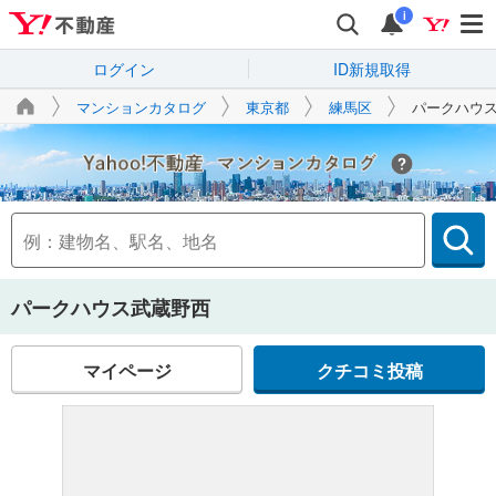
i
ログイン
ID新規取得
マンションカタログ
東京都
練馬区
パークハウ
Yahoo!不動産
パークハウス武蔵野西
マイページ
クチコミ投稿