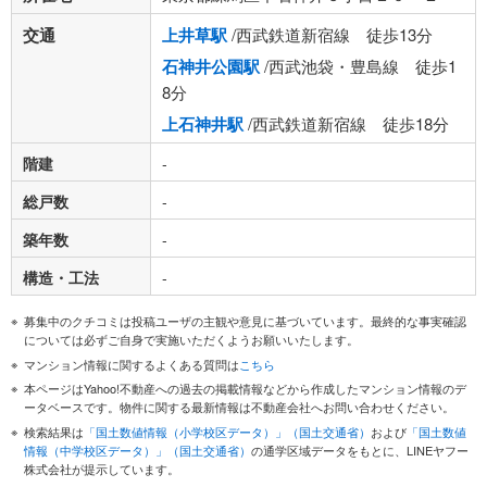
交通
上井草駅
/西武鉄道新宿線 徒歩13分
石神井公園駅
/西武池袋・豊島線 徒歩1
8分
上石神井駅
/西武鉄道新宿線 徒歩18分
階建
-
総戸数
-
築年数
-
構造・工法
-
募集中のクチコミは投稿ユーザの主観や意見に基づいています。最終的な事実確認
については必ずご自身で実施いただくようお願いいたします。
マンション情報に関するよくある質問は
こちら
本ページはYahoo!不動産への過去の掲載情報などから作成したマンション情報のデ
ータベースです。物件に関する最新情報は不動産会社へお問い合わせください。
検索結果は
「国土数値情報（小学校区データ）」（国土交通省）
および
「国土数値
情報（中学校区データ）」（国土交通省）
の通学区域データをもとに、LINEヤフー
株式会社が提示しています。