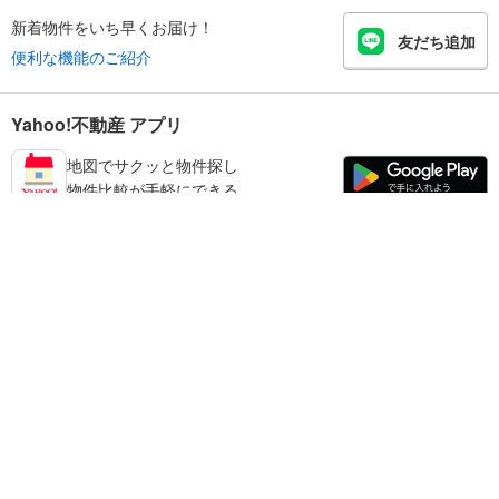
新着物件をいち早くお届け！
友だち追加
便利な機能のご紹介
Yahoo!不動産 アプリ
地図でサクッと物件探し
物件比較が手軽にできる
練馬区の不動産情報を探す
不動産・住宅
賃貸住宅
暮らしのお役立ち情報
新築マンション
マンションカタログ
中古マンション
教えて！住まいの先生
Yahoo!不動産
Yahoo! JAPAN
新築一戸建て
中古一戸建て
プライバシーポリシー
プライバシーセンター
注文住宅
土地
規約
掲載希望の方へ