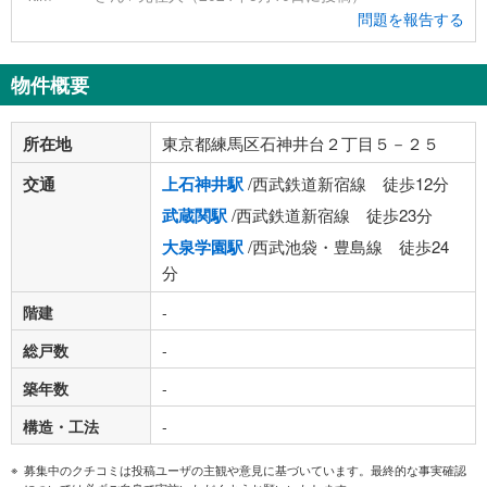
問題を報告する
物件概要
所在地
東京都練馬区石神井台２丁目５－２５
交通
上石神井駅
/西武鉄道新宿線 徒歩12分
武蔵関駅
/西武鉄道新宿線 徒歩23分
大泉学園駅
/西武池袋・豊島線 徒歩24
分
階建
-
総戸数
-
築年数
-
構造・工法
-
募集中のクチコミは投稿ユーザの主観や意見に基づいています。最終的な事実確認