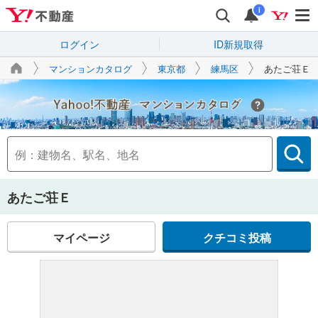
i
ログイン
ID新規取得
マンションカタログ
東京都
練馬区
あたご荘Ｅ
Yahoo!不動産
あたご荘Ｅ
マイページ
クチコミ投稿