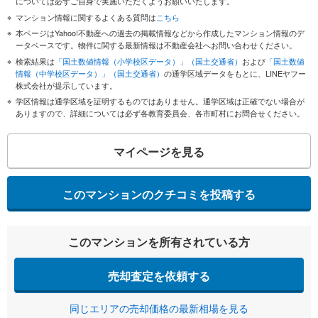
については必ずご自身で実施いただくようお願いいたします。
マンション情報に関するよくある質問は
こちら
本ページはYahoo!不動産への過去の掲載情報などから作成したマンション情報のデ
ータベースです。物件に関する最新情報は不動産会社へお問い合わせください。
検索結果は
「国土数値情報（小学校区データ）」（国土交通省）
および
「国土数値
情報（中学校区データ）」（国土交通省）
の通学区域データをもとに、LINEヤフー
株式会社が提示しています。
学区情報は通学区域を証明するものではありません。通学区域は正確でない場合が
ありますので、詳細については必ず各教育委員会、各市町村にお問合せください。
マイページを見る
このマンションのクチコミを投稿する
このマンションを所有されている方
売却査定を依頼する
同じエリアの売却価格の最新相場を見る