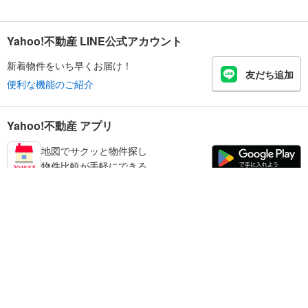
Yahoo!不動産 LINE公式アカウント
新着物件をいち早くお届け！
友だち追加
便利な機能のご紹介
Yahoo!不動産 アプリ
地図でサクッと物件探し
物件比較が手軽にできる
足立区の不動産情報を探す
不動産・住宅
賃貸住宅
暮らしのお役立ち情報
新築マンション
マンションカタログ
中古マンション
教えて！住まいの先生