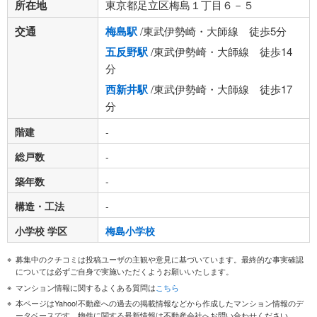
所在地
東京都足立区梅島１丁目６－５
交通
梅島駅
/東武伊勢崎・大師線 徒歩5分
五反野駅
/東武伊勢崎・大師線 徒歩14
分
西新井駅
/東武伊勢崎・大師線 徒歩17
分
階建
-
総戸数
-
築年数
-
構造・工法
-
小学校 学区
梅島小学校
募集中のクチコミは投稿ユーザの主観や意見に基づいています。最終的な事実確認
については必ずご自身で実施いただくようお願いいたします。
マンション情報に関するよくある質問は
こちら
本ページはYahoo!不動産への過去の掲載情報などから作成したマンション情報のデ
ータベースです。物件に関する最新情報は不動産会社へお問い合わせください。