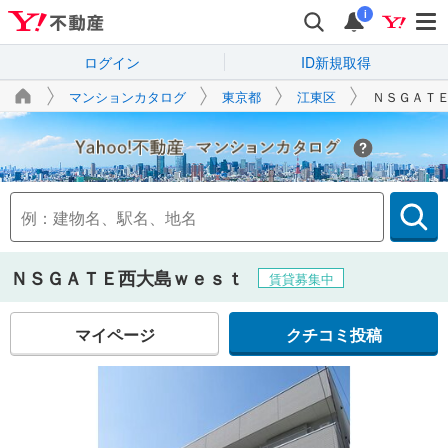
i
ログイン
ID新規取得
マンションカタログ
東京都
江東区
ＮＳＧＡＴ
Yahoo!不動産
ＮＳＧＡＴＥ西大島ｗｅｓｔ
賃貸募集中
マイページ
クチコミ投稿