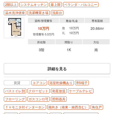
2階以上
システムキッチン
最上階
ベランダ・バルコニー
温水洗浄便座
洗濯機置き場
洗面台
賃料/管理費等
敷金/礼金
専有面積
10万円
敷
10万円
20.66m
2
礼
10万円
管理費等 0.3万円
所在階
間取り
方位
3階
1K
南
詳細を見る
賃貸
エアコン
浴室乾燥機あり
BS端子
バストイレ別
クローゼット
衛星放送
ケーブルテレビ
フローリング
ガスコンロ可
照明器具
ＴＶモニタ付インターホン
南向き（南東・南西含む）
角住戸