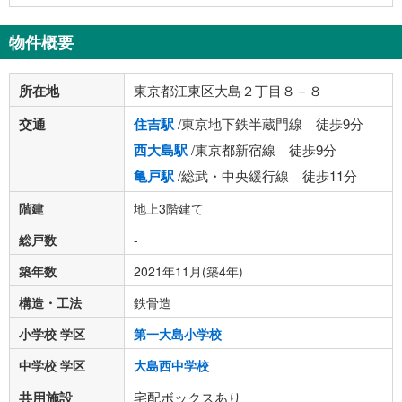
物件概要
所在地
東京都江東区大島２丁目８－８
交通
住吉駅
/東京地下鉄半蔵門線 徒歩9分
西大島駅
/東京都新宿線 徒歩9分
亀戸駅
/総武・中央緩行線 徒歩11分
階建
地上3階建て
総戸数
-
築年数
2021年11月(築4年)
構造・工法
鉄骨造
小学校 学区
第一大島小学校
中学校 学区
大島西中学校
共用施設
宅配ボックスあり