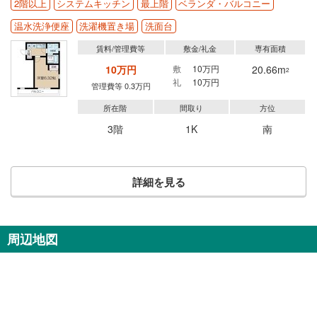
2階以上
システムキッチン
最上階
ベランダ・バルコニー
温水洗浄便座
洗濯機置き場
洗面台
賃料/管理費等
敷金/礼金
専有面積
10万円
敷
10万円
20.66m
2
礼
10万円
管理費等 0.3万円
所在階
間取り
方位
3階
1K
南
詳細を見る
周辺地図