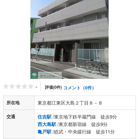
-
評価(0件)
コメント（0件）
所在地
東京都江東区大島２丁目８－８
交通
住吉駅
/東京地下鉄半蔵門線 徒歩9分
西大島駅
/東京都新宿線 徒歩9分
亀戸駅
/総武・中央緩行線 徒歩11分