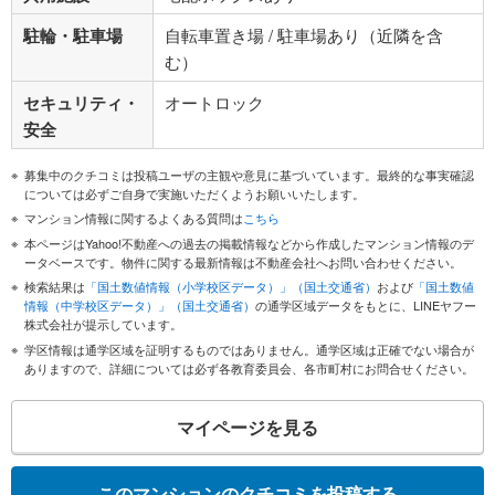
駐輪・駐車場
自転車置き場 / 駐車場あり（近隣を含
む）
セキュリティ・
オートロック
安全
募集中のクチコミは投稿ユーザの主観や意見に基づいています。最終的な事実確認
については必ずご自身で実施いただくようお願いいたします。
マンション情報に関するよくある質問は
こちら
本ページはYahoo!不動産への過去の掲載情報などから作成したマンション情報のデ
ータベースです。物件に関する最新情報は不動産会社へお問い合わせください。
検索結果は
「国土数値情報（小学校区データ）」（国土交通省）
および
「国土数値
情報（中学校区データ）」（国土交通省）
の通学区域データをもとに、LINEヤフー
株式会社が提示しています。
学区情報は通学区域を証明するものではありません。通学区域は正確でない場合が
ありますので、詳細については必ず各教育委員会、各市町村にお問合せください。
マイページを見る
このマンションのクチコミを投稿する