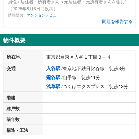
男性 / 居住者・所有者さん（元居住者・元所有者さんを含む）
（2025年8月6日に投稿）
情報提供：
マンションレビュー
問題を報告する
物件概要
所在地
東京都台東区入谷１丁目３－４
交通
入谷駅
/東京地下鉄日比谷線 徒歩3分
鶯谷駅
/山手線 徒歩11分
浅草駅
/つくばエクスプレス 徒歩13分
階建
-
総戸数
-
築年数
-
構造・工法
-