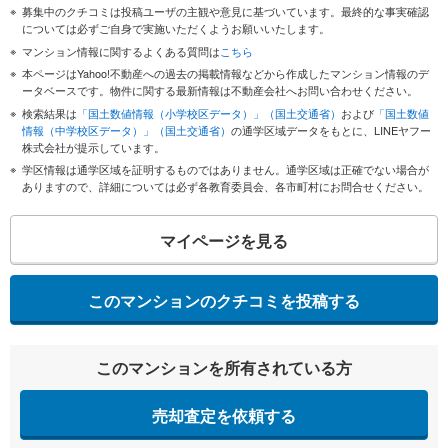
募集中のクチコミは投稿ユーザの主観や意見に基づいています。最終的な事実確認
については必ずご自身で実施いただくようお願いいたします。
マンション情報に関するよくある質問は
こちら
本ページはYahoo!不動産への過去の掲載情報などから作成したマンション情報のデ
ータベースです。物件に関する最新情報は不動産会社へお問い合わせください。
検索結果は
「国土数値情報（小学校区データ）」（国土交通省）
および
「国土数値
情報（中学校区データ）」（国土交通省）
の通学区域データをもとに、LINEヤフー
株式会社が提示しています。
学区情報は通学区域を証明するものではありません。通学区域は正確でない場合が
ありますので、詳細については必ず各教育委員会、各市町村にお問合せください。
マイページを見る
このマンションのクチコミを投稿する
このマンションを所有されている方
売却査定を依頼する