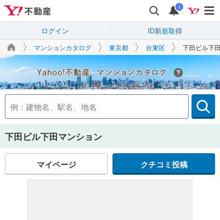
i
ログイン
ID新規取得
マンションカタログ
東京都
台東区
下田ビル下
Yahoo!不動産
下田ビル下田マンション
マイページ
クチコミ投稿