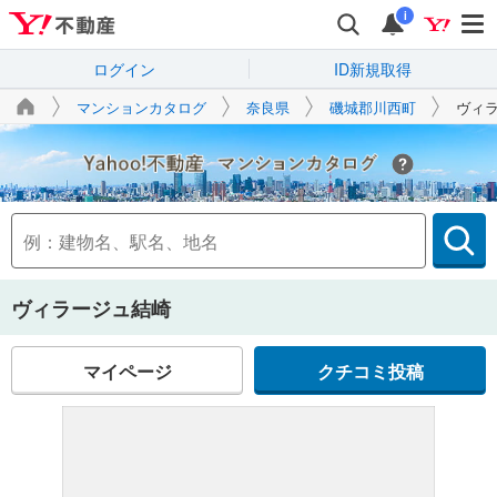
i
ログイン
ID新規取得
マンションカタログ
奈良県
磯城郡川西町
ヴィ
Yahoo!不動産
ヴィラージュ結崎
マイページ
クチコミ投稿