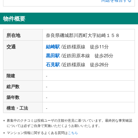
物件概要
所在地
奈良県磯城郡川西町大字結崎１５８
交通
結崎駅
/近鉄橿原線 徒歩11分
黒田駅
/近鉄田原本線 徒歩25分
石見駅
/近鉄橿原線 徒歩26分
階建
-
総戸数
-
築年数
-
構造・工法
-
募集中のクチコミは投稿ユーザの主観や意見に基づいています。最終的な事実確認
については必ずご自身で実施いただくようお願いいたします。
マンション情報に関するよくある質問は
こちら