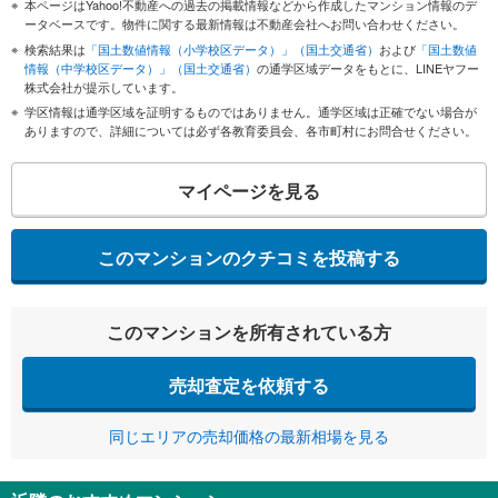
本ページはYahoo!不動産への過去の掲載情報などから作成したマンション情報のデ
ータベースです。物件に関する最新情報は不動産会社へお問い合わせください。
検索結果は
「国土数値情報（小学校区データ）」（国土交通省）
および
「国土数値
情報（中学校区データ）」（国土交通省）
の通学区域データをもとに、LINEヤフー
株式会社が提示しています。
学区情報は通学区域を証明するものではありません。通学区域は正確でない場合が
ありますので、詳細については必ず各教育委員会、各市町村にお問合せください。
マイページを見る
このマンションのクチコミを投稿する
このマンションを所有されている方
売却査定を依頼する
同じエリアの売却価格の最新相場を見る