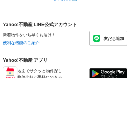
Yahoo!不動産 LINE公式アカウント
新着物件をいち早くお届け！
友だち追加
便利な機能のご紹介
Yahoo!不動産 アプリ
地図でサクッと物件探し
物件比較が手軽にできる
磯城郡川西町の不動産情報を探す
不動産・住宅
賃貸住宅
暮らしのお役立ち情報
新築マンション
マンションカタログ
中古マンション
教えて！住まいの先生