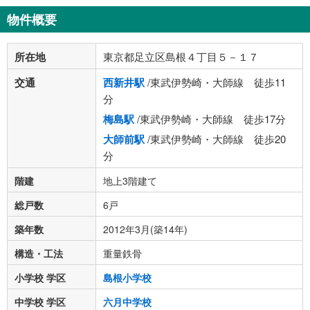
物件概要
所在地
東京都足立区島根４丁目５－１７
交通
西新井駅
/東武伊勢崎・大師線 徒歩11
分
梅島駅
/東武伊勢崎・大師線 徒歩17分
大師前駅
/東武伊勢崎・大師線 徒歩20
分
階建
地上3階建て
総戸数
6戸
築年数
2012年3月(築14年)
構造・工法
重量鉄骨
小学校 学区
島根小学校
中学校 学区
六月中学校