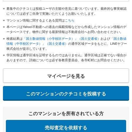
募集中のクチコミは投稿ユーザの主観や意見に基づいています。最終的な事実確認
については必ずご自身で実施いただくようお願いいたします。
マンション情報に関するよくある質問は
こちら
本ページはYahoo!不動産への過去の掲載情報などから作成したマンション情報のデ
ータベースです。物件に関する最新情報は不動産会社へお問い合わせください。
検索結果は
「国土数値情報（小学校区データ）」（国土交通省）
および
「国土数値
情報（中学校区データ）」（国土交通省）
の通学区域データをもとに、LINEヤフー
株式会社が提示しています。
学区情報は通学区域を証明するものではありません。通学区域は正確でない場合が
ありますので、詳細については必ず各教育委員会、各市町村にお問合せください。
マイページを見る
このマンションのクチコミを投稿する
このマンションを所有されている方
売却査定を依頼する