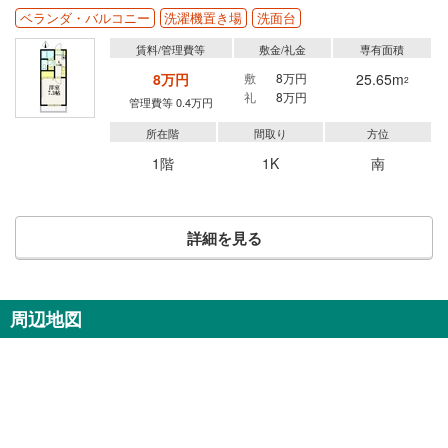
ベランダ・バルコニー
洗濯機置き場
洗面台
賃料/管理費等
敷金/礼金
専有面積
8万円
敷
8万円
25.65m
2
礼
8万円
管理費等 0.4万円
所在階
間取り
方位
1階
1K
南
詳細を見る
周辺地図