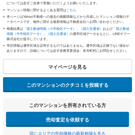
については必ずご自身で実施いただくようお願いいたします。
マンション情報に関するよくある質問は
こちら
本ページはYahoo!不動産への過去の掲載情報などから作成したマンション情報のデ
ータベースです。物件に関する最新情報は不動産会社へお問い合わせください。
検索結果は
「国土数値情報（小学校区データ）」（国土交通省）
および
「国土数値
情報（中学校区データ）」（国土交通省）
の通学区域データをもとに、LINEヤフー
株式会社が提示しています。
学区情報は通学区域を証明するものではありません。通学区域は正確でない場合が
ありますので、詳細については必ず各教育委員会、各市町村にお問合せください。
マイページを見る
このマンションのクチコミを投稿する
このマンションを所有されている方
売却査定を依頼する
同じエリアの売却価格の最新相場を見る