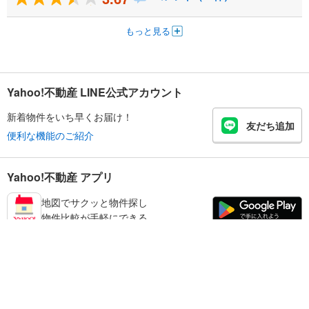
もっと見る
Yahoo!不動産 LINE公式アカウント
新着物件をいち早くお届け！
友だち追加
便利な機能のご紹介
Yahoo!不動産 アプリ
地図でサクッと物件探し
物件比較が手軽にできる
練馬区の不動産情報を探す
不動産・住宅
賃貸住宅
暮らしのお役立ち情報