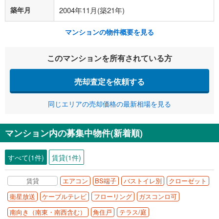
築年月
2004年11月(築21年)
マンションの物件概要を見る
このマンションを所有されている方
売却査定を依頼する
同じエリアの売却価格の最新相場を見る
マンション内の募集中物件(新着順)
すべて(1件)
賃貸(1件)
賃貸
エアコン
BS端子
バストイレ別
クローゼット
衛星放送
ケーブルテレビ
フローリング
ガスコンロ可
南向き（南東・南西含む）
角住戸
テラス/庭