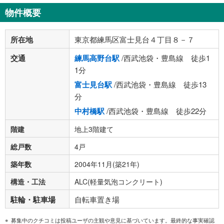
物件概要
所在地
東京都練馬区富士見台４丁目８－７
交通
練馬高野台駅
/西武池袋・豊島線 徒歩1
1分
富士見台駅
/西武池袋・豊島線 徒歩13
分
中村橋駅
/西武池袋・豊島線 徒歩22分
階建
地上3階建て
総戸数
4戸
築年数
2004年11月(築21年)
構造・工法
ALC(軽量気泡コンクリート)
駐輪・駐車場
自転車置き場
募集中のクチコミは投稿ユーザの主観や意見に基づいています。最終的な事実確認