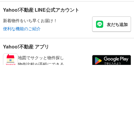
Yahoo!不動産 LINE公式アカウント
新着物件をいち早くお届け！
友だち追加
便利な機能のご紹介
Yahoo!不動産 アプリ
地図でサクッと物件探し
物件比較が手軽にできる
延岡市の不動産情報を探す
不動産・住宅
賃貸住宅
暮らしのお役立ち情報
新築マンション
マンションカタログ
中古マンション
教えて！住まいの先生
Yahoo!不動産
Yahoo! JAPAN
新築一戸建て
中古一戸建て