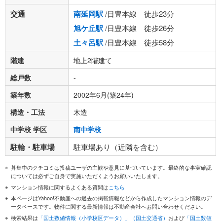
交通
南延岡駅
/日豊本線 徒歩23分
旭ケ丘駅
/日豊本線 徒歩26分
土々呂駅
/日豊本線 徒歩58分
階建
地上2階建て
総戸数
-
築年数
2002年6月(築24年)
構造・工法
木造
中学校 学区
南中学校
駐輪・駐車場
駐車場あり（近隣を含む）
募集中のクチコミは投稿ユーザの主観や意見に基づいています。最終的な事実確認
については必ずご自身で実施いただくようお願いいたします。
マンション情報に関するよくある質問は
こちら
本ページはYahoo!不動産への過去の掲載情報などから作成したマンション情報のデ
ータベースです。物件に関する最新情報は不動産会社へお問い合わせください。
検索結果は
「国土数値情報（小学校区データ）」（国土交通省）
および
「国土数値