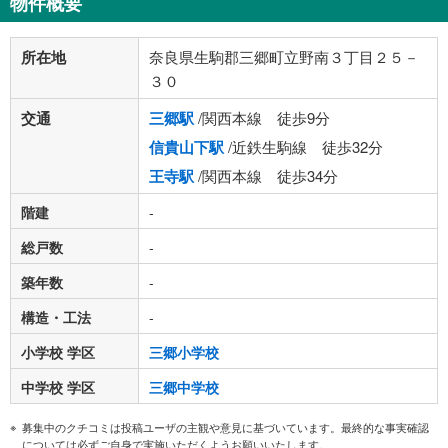
物件概要
所在地
奈良県生駒郡三郷町立野南３丁目２５－
３０
交通
三郷駅
/関西本線 徒歩9分
信貴山下駅
/近鉄生駒線 徒歩32分
王寺駅
/関西本線 徒歩34分
階建
-
総戸数
-
築年数
-
構造・工法
-
小学校 学区
三郷小学校
中学校 学区
三郷中学校
募集中のクチコミは投稿ユーザの主観や意見に基づいています。最終的な事実確認
については必ずご自身で実施いただくようお願いいたします。