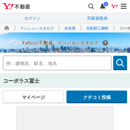
i
ログイン
ID新規取得
マンションカタログ
奈良県
生駒郡三郷町
コー
Yahoo!不動産
コーポラス冨士
マイページ
クチコミ投稿