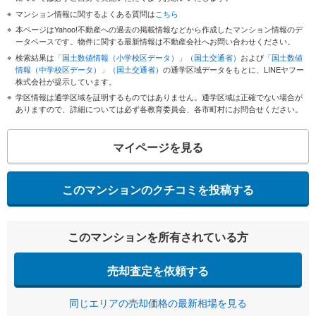
マンション情報に関するよくある質問は
こちら
本ページはYahoo!不動産への過去の掲載情報などから作成したマンション情報のデ
ータベースです。物件に関する最新情報は不動産会社へお問い合わせください。
検索結果は
「国土数値情報（小学校区データ）」（国土交通省）
および
「国土数値
情報（中学校区データ）」（国土交通省）
の通学区域データをもとに、LINEヤフー
株式会社が提示しています。
学区情報は通学区域を証明するものではありません。通学区域は正確でない場合が
ありますので、詳細については必ず各教育委員会、各市町村にお問合せください。
マイページを見る
このマンションのクチコミを投稿する
このマンションを所有されている方
売却査定を依頼する
同じエリアの売却価格の最新相場を見る