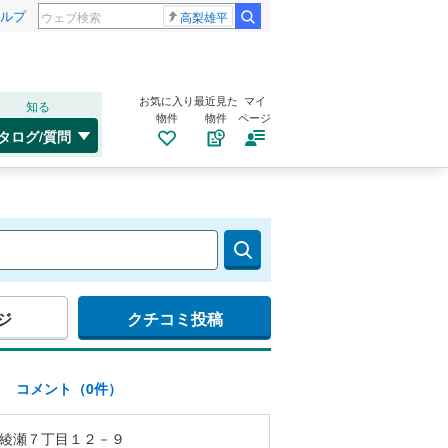
ルプ
高梨雄平
お気に入り
最近見た
マイ
知る
物件
物件
ページ
タログ/質問
ジ
クチコミ投稿
)
コメント（0件）
綾瀬７丁目１２－９