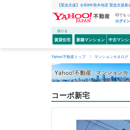
【緊急支援】令和8年熊本地震 緊急支援募
IDでも
ログイ
借りる
賃貸住宅
新築マンション
中古マンシ
Yahoo!不動産トップ
マンションカタログ
コーポ新宅