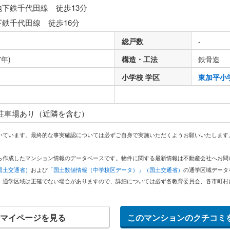
地下鉄千代田線 徒歩13分
下鉄千代田線 徒歩16分
総戸数
-
7年)
構造・工法
鉄骨造
り
小学校 学区
東加平小
 駐車場あり（近隣を含む）
いています。最終的な事実確認については必ずご自身で実施いただくようお願いいたします
どから作成したマンション情報のデータベースです。物件に関する最新情報は不動産会社へお
国土交通省）
および
「国土数値情報（中学校区データ）」（国土交通省）
の通学区域データ
。通学区域は正確でない場合がありますので、詳細については必ず各教育委員会、各市町村
マイページを見る
このマンションのクチコミ