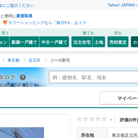
Yahoo! JAPAN
ヘ
金にご協力ください
っと便利に
新規取得
ン
ヤフーショッピングなら「毎日5％」おトク
買う
建てる
売る
ョン
新築一戸建て
中古一戸建て
注文住宅
土地
売却査定
カ
東京都
足立区
コーポ新宅
Yahoo!不動産 マンションカタログ
マイペー
-
評価(0件
所在地
東京都足立区