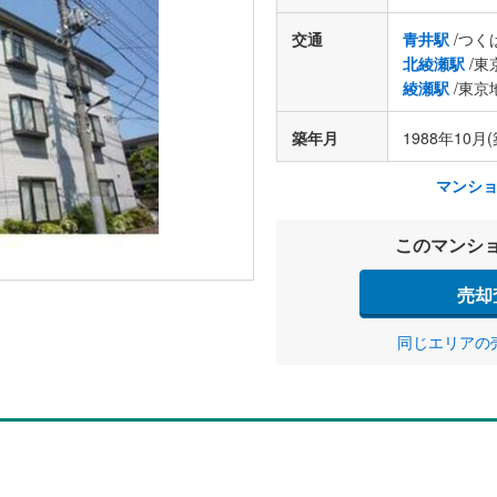
交通
青井駅
/つく
北綾瀬駅
/東
綾瀬駅
/東京
築年月
1988年10月(
マンシ
このマンシ
売却
同じエリアの