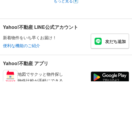
もっと見る
Yahoo!不動産 LINE公式アカウント
新着物件をいち早くお届け！
友だち追加
便利な機能のご紹介
Yahoo!不動産 アプリ
地図でサクッと物件探し
物件比較が手軽にできる
橿原市の不動産情報を探す
不動産・住宅
賃貸住宅
暮らしのお役立ち情報
新築マンション
マンションカタログ
中古マンション
教えて！住まいの先生