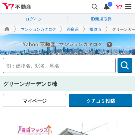
i
ログイン
ID新規取得
マンションカタログ
奈良県
橿原市
グリーンガ
Yahoo!不動産
グリーンガーデンＣ棟
マイページ
クチコミ投稿