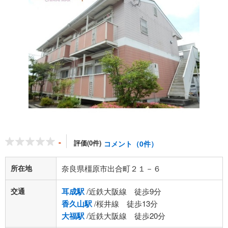
-
評価(0件)
コメント（0件）
所在地
奈良県橿原市出合町２１－６
交通
耳成駅
/近鉄大阪線 徒歩9分
香久山駅
/桜井線 徒歩13分
大福駅
/近鉄大阪線 徒歩20分