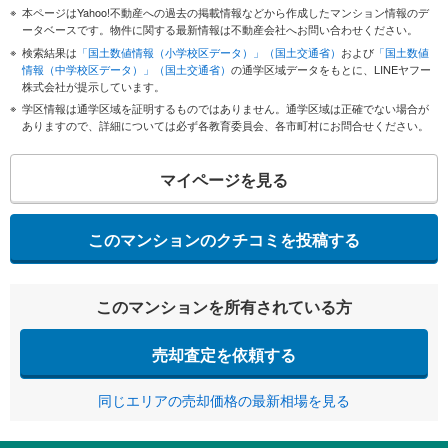
本ページはYahoo!不動産への過去の掲載情報などから作成したマンション情報のデ
ータベースです。物件に関する最新情報は不動産会社へお問い合わせください。
検索結果は
「国土数値情報（小学校区データ）」（国土交通省）
および
「国土数値
情報（中学校区データ）」（国土交通省）
の通学区域データをもとに、LINEヤフー
株式会社が提示しています。
学区情報は通学区域を証明するものではありません。通学区域は正確でない場合が
ありますので、詳細については必ず各教育委員会、各市町村にお問合せください。
マイページを見る
このマンションのクチコミを投稿する
このマンションを所有されている方
売却査定を依頼する
同じエリアの売却価格の最新相場を見る