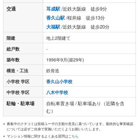
交通
耳成駅
/近鉄大阪線 徒歩9分
香久山駅
/桜井線 徒歩13分
大福駅
/近鉄大阪線 徒歩20分
階建
地上2階建て
総戸数
-
築年数
1996年9月(築29年)
構造・工法
鉄骨造
小学校 学区
香久山小学校
中学校 学区
八木中学校
駐輪・駐車場
自転車置き場 / 駐車場あり（近隣を含
む）
募集中のクチコミは投稿ユーザの主観や意見に基づいています。最終的な事実確認
については必ずご自身で実施いただくようお願いいたします。
マンション情報に関するよくある質問は
こちら