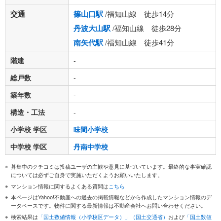
交通
篠山口駅
/福知山線 徒歩14分
丹波大山駅
/福知山線 徒歩28分
南矢代駅
/福知山線 徒歩41分
階建
-
総戸数
-
築年数
-
構造・工法
-
小学校 学区
味間小学校
中学校 学区
丹南中学校
募集中のクチコミは投稿ユーザの主観や意見に基づいています。最終的な事実確認
については必ずご自身で実施いただくようお願いいたします。
マンション情報に関するよくある質問は
こちら
本ページはYahoo!不動産への過去の掲載情報などから作成したマンション情報のデ
ータベースです。物件に関する最新情報は不動産会社へお問い合わせください。
検索結果は
「国土数値情報（小学校区データ）」（国土交通省）
および
「国土数値