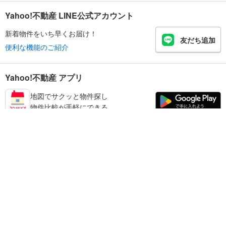
Yahoo!不動産 LINE公式アカウント
新着物件をいち早くお届け！
友だち追加
便利な機能のご紹介
Yahoo!不動産 アプリ
地図でサクッと物件探し
物件比較が手軽にできる
丹波篠山市の不動産情報を探す
不動産・住宅
賃貸住宅
暮らしのお役立ち情報
新築マンション
マンションカタログ
中古マンション
教えて！住まいの先生
Yahoo!不動産
Yahoo! JAPAN
新築一戸建て
中古一戸建て