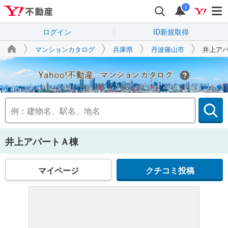
i
ログイン
ID新規取得
マンションカタログ
兵庫県
丹波篠山市
井上ア
Yahoo!不動産
井上アパートＡ棟
マイページ
クチコミ投稿