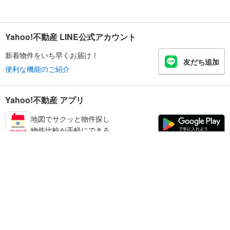
Yahoo!不動産 LINE公式アカウント
新着物件をいち早くお届け！
友だち追加
便利な機能のご紹介
Yahoo!不動産 アプリ
地図でサクッと物件探し
物件比較が手軽にできる
和歌山市の不動産情報を探す
不動産・住宅
賃貸住宅
暮らしのお役立ち情報
新築マンション
マンションカタログ
中古マンション
教えて！住まいの先生