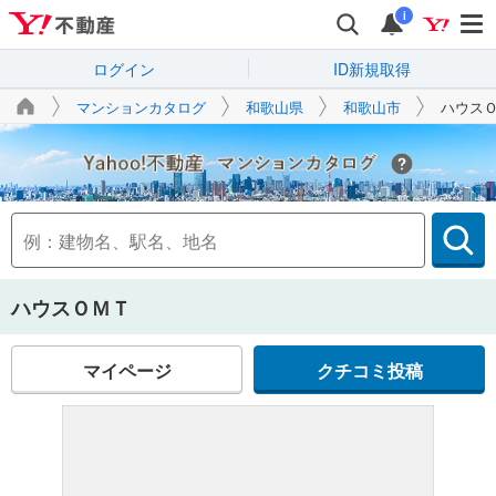
i
ログイン
ID新規取得
マンションカタログ
和歌山県
和歌山市
ハウス
Yahoo!不動産
ハウスＯＭＴ
マイページ
クチコミ投稿