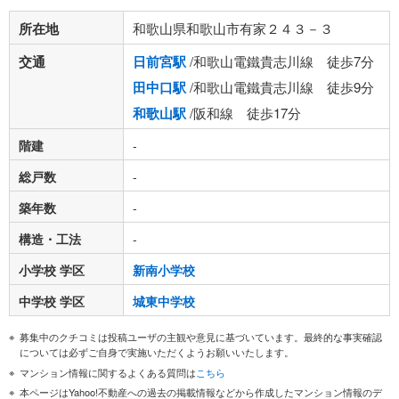
所在地
和歌山県和歌山市有家２４３－３
交通
日前宮駅
/和歌山電鐵貴志川線 徒歩7分
田中口駅
/和歌山電鐵貴志川線 徒歩9分
和歌山駅
/阪和線 徒歩17分
階建
-
総戸数
-
築年数
-
構造・工法
-
小学校 学区
新南小学校
中学校 学区
城東中学校
募集中のクチコミは投稿ユーザの主観や意見に基づいています。最終的な事実確認
については必ずご自身で実施いただくようお願いいたします。
マンション情報に関するよくある質問は
こちら
本ページはYahoo!不動産への過去の掲載情報などから作成したマンション情報のデ