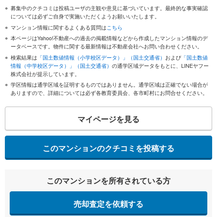
募集中のクチコミは投稿ユーザの主観や意見に基づいています。最終的な事実確認
については必ずご自身で実施いただくようお願いいたします。
マンション情報に関するよくある質問は
こちら
本ページはYahoo!不動産への過去の掲載情報などから作成したマンション情報のデ
ータベースです。物件に関する最新情報は不動産会社へお問い合わせください。
検索結果は
「国土数値情報（小学校区データ）」（国土交通省）
および
「国土数値
情報（中学校区データ）」（国土交通省）
の通学区域データをもとに、LINEヤフー
株式会社が提示しています。
学区情報は通学区域を証明するものではありません。通学区域は正確でない場合が
ありますので、詳細については必ず各教育委員会、各市町村にお問合せください。
マイページを見る
このマンションのクチコミを投稿する
このマンションを所有されている方
売却査定を依頼する