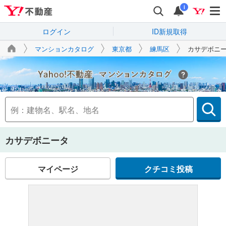
i
ログイン
ID新規取得
マンションカタログ
東京都
練馬区
カサデボニ
Yahoo!不動産
カサデボニータ
マイページ
クチコミ投稿