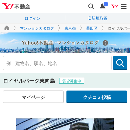
i
ログイン
ID新規取得
マンションカタログ
東京都
墨田区
ロイヤルパ
Yahoo!不動産
ロイヤルパーク東向島
賃貸募集中
マイページ
クチコミ投稿