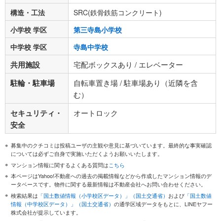
構造・工法
SRC(鉄骨鉄筋コンクリート)
小学校 学区
第三寺島小学校
中学校 学区
寺島中学校
共用施設
宅配ボックスあり / エレベーター
駐輪・駐車場
自転車置き場 / 駐車場あり（近隣を含
む）
セキュリティ・
オートロック
安全
募集中のクチコミは投稿ユーザの主観や意見に基づいています。最終的な事実確認
については必ずご自身で実施いただくようお願いいたします。
マンション情報に関するよくある質問は
こちら
本ページはYahoo!不動産への過去の掲載情報などから作成したマンション情報のデ
ータベースです。物件に関する最新情報は不動産会社へお問い合わせください。
検索結果は
「国土数値情報（小学校区データ）」（国土交通省）
および
「国土数値
情報（中学校区データ）」（国土交通省）
の通学区域データをもとに、LINEヤフー
株式会社が提示しています。