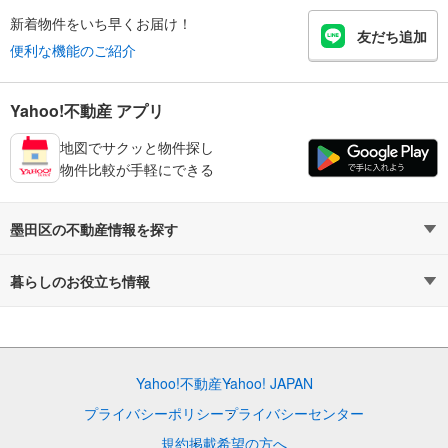
新着物件をいち早くお届け！
友だち追加
便利な機能のご紹介
Yahoo!不動産 アプリ
地図でサクッと物件探し
物件比較が手軽にできる
墨田区の不動産情報を探す
不動産・住宅
賃貸住宅
暮らしのお役立ち情報
新築マンション
マンションカタログ
中古マンション
教えて！住まいの先生
Yahoo!不動産
Yahoo! JAPAN
新築一戸建て
中古一戸建て
プライバシーポリシー
プライバシーセンター
注文住宅
土地
規約
掲載希望の方へ