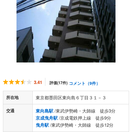
3.41
評価(17件)
コメント（9件）
所在地
東京都墨田区東向島６丁目３１－３
交通
東向島駅
/東武伊勢崎・大師線 徒歩3分
京成曳舟駅
/京成電鉄押上線 徒歩9分
曳舟駅
/東武伊勢崎・大師線 徒歩12分