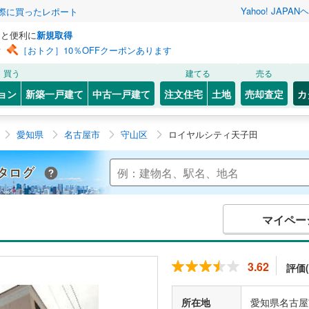
Yahoo! JAPAN
ヘ
実際に買ったレポート
っと便利に
新規取得
ン
［おトク］10％OFFクーポンあります
買う
建てる
売る
ョン
新築一戸建て
中古一戸建て
注文住宅
土地
売却査定
カ
愛知県
名古屋市
守山区
ロイヤルシティ天子田
Yahoo!不動産 マンションカタログ
マイペー
3.62
評価(
所在地
愛知県名古屋