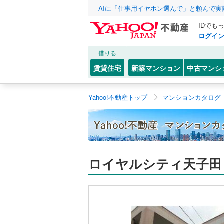
AIに「仕事用イヤホン選んで」と頼んで
IDでも
ログイ
借りる
賃貸住宅
新築マンション
中古マンシ
Yahoo!不動産トップ
マンションカタログ
ロイヤルシティ天子田