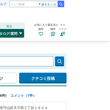
ルプ
偽モモンガ
お気に入り
最近見た
マイ
知る
物件
物件
ページ
タログ/質問
ジ
クチコミ投稿
8件)
コメント（7件）
市守山区天子田２丁目１６０４