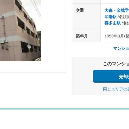
交通
大森・金城学
印場駅
/名鉄
喜多山駅
/名
築年月
1990年9月(築
マンシ
このマンシ
売却
同じエリアの