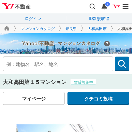
i
ログイン
ID新規取得
マンションカタログ
奈良県
大和高田市
大和高
Yahoo!不動産
大和高田第１５マンション
賃貸募集中
マイページ
クチコミ投稿