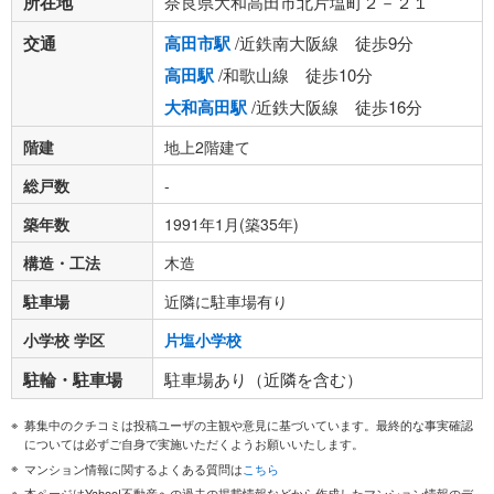
所在地
奈良県大和高田市北片塩町２－２１
交通
高田市駅
/近鉄南大阪線 徒歩9分
高田駅
/和歌山線 徒歩10分
大和高田駅
/近鉄大阪線 徒歩16分
階建
地上2階建て
総戸数
-
築年数
1991年1月(築35年)
構造・工法
木造
駐車場
近隣に駐車場有り
小学校 学区
片塩小学校
駐輪・駐車場
駐車場あり（近隣を含む）
募集中のクチコミは投稿ユーザの主観や意見に基づいています。最終的な事実確認
については必ずご自身で実施いただくようお願いいたします。
マンション情報に関するよくある質問は
こちら
本ページはYahoo!不動産への過去の掲載情報などから作成したマンション情報のデ