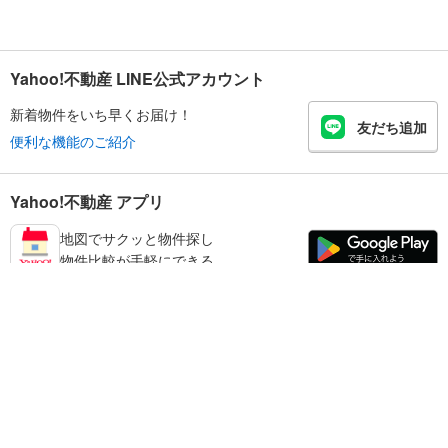
Yahoo!不動産 LINE公式アカウント
新着物件をいち早くお届け！
友だち追加
便利な機能のご紹介
Yahoo!不動産 アプリ
地図でサクッと物件探し
物件比較が手軽にできる
大和高田市の不動産情報を探す
不動産・住宅
賃貸住宅
暮らしのお役立ち情報
新築マンション
マンションカタログ
中古マンション
教えて！住まいの先生