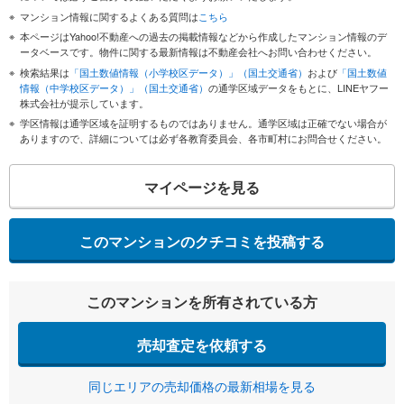
マンション情報に関するよくある質問は
こちら
本ページはYahoo!不動産への過去の掲載情報などから作成したマンション情報のデ
ータベースです。物件に関する最新情報は不動産会社へお問い合わせください。
検索結果は
「国土数値情報（小学校区データ）」（国土交通省）
および
「国土数値
情報（中学校区データ）」（国土交通省）
の通学区域データをもとに、LINEヤフー
株式会社が提示しています。
学区情報は通学区域を証明するものではありません。通学区域は正確でない場合が
ありますので、詳細については必ず各教育委員会、各市町村にお問合せください。
マイページを見る
このマンションのクチコミを投稿する
このマンションを所有されている方
売却査定を依頼する
同じエリアの売却価格の最新相場を見る