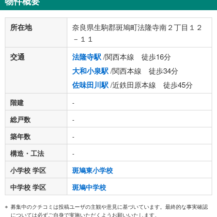
物件概要
所在地
奈良県生駒郡斑鳩町法隆寺南２丁目１２
－１１
交通
法隆寺駅
/関西本線 徒歩16分
大和小泉駅
/関西本線 徒歩34分
佐味田川駅
/近鉄田原本線 徒歩45分
階建
-
総戸数
-
築年数
-
構造・工法
-
小学校 学区
斑鳩東小学校
中学校 学区
斑鳩中学校
募集中のクチコミは投稿ユーザの主観や意見に基づいています。最終的な事実確認
については必ずご自身で実施いただくようお願いいたします。