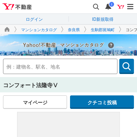
i
ログイン
ID新規取得
マンションカタログ
奈良県
生駒郡斑鳩町
コン
Yahoo!不動産
コンフォート法隆寺Ⅴ
マイページ
クチコミ投稿