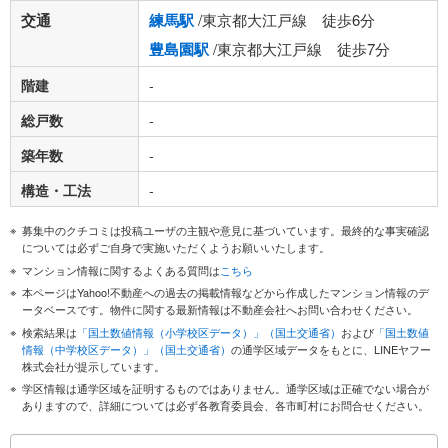
交通
練馬駅
/東京都大江戸線 徒歩6分
豊島園駅
/東京都大江戸線 徒歩7分
階建
-
総戸数
-
築年数
-
構造・工法
-
募集中のクチコミは投稿ユーザの主観や意見に基づいています。最終的な事実確認
については必ずご自身で実施いただくようお願いいたします。
マンション情報に関するよくある質問は
こちら
本ページはYahoo!不動産への過去の掲載情報などから作成したマンション情報のデ
ータベースです。物件に関する最新情報は不動産会社へお問い合わせください。
検索結果は
「国土数値情報（小学校区データ）」（国土交通省）
および
「国土数値
情報（中学校区データ）」（国土交通省）
の通学区域データをもとに、LINEヤフー
株式会社が提示しています。
学区情報は通学区域を証明するものではありません。通学区域は正確でない場合が
ありますので、詳細については必ず各教育委員会、各市町村にお問合せください。