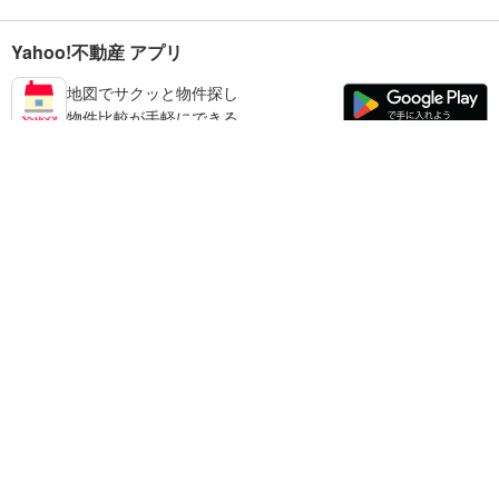
Yahoo!不動産 アプリ
地図でサクッと物件探し
物件比較が手軽にできる
練馬区の不動産情報を探す
不動産・住宅
賃貸住宅
暮らしのお役立ち情報
新築マンション
マンションカタログ
中古マンション
教えて！住まいの先生
Yahoo!不動産
Yahoo! JAPAN
新築一戸建て
中古一戸建て
プライバシーポリシー
プライバシーセンター
注文住宅
土地
規約
掲載希望の方へ
免責事項
ご意見・ご要望
ヘルプ
売却査定
© LY Corporation