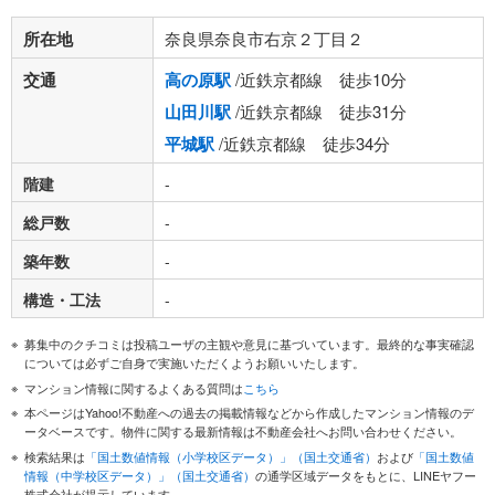
所在地
奈良県奈良市右京２丁目２
交通
高の原駅
/近鉄京都線 徒歩10分
山田川駅
/近鉄京都線 徒歩31分
平城駅
/近鉄京都線 徒歩34分
階建
-
総戸数
-
築年数
-
構造・工法
-
募集中のクチコミは投稿ユーザの主観や意見に基づいています。最終的な事実確認
については必ずご自身で実施いただくようお願いいたします。
マンション情報に関するよくある質問は
こちら
本ページはYahoo!不動産への過去の掲載情報などから作成したマンション情報のデ
ータベースです。物件に関する最新情報は不動産会社へお問い合わせください。
検索結果は
「国土数値情報（小学校区データ）」（国土交通省）
および
「国土数値
情報（中学校区データ）」（国土交通省）
の通学区域データをもとに、LINEヤフー
株式会社が提示しています。