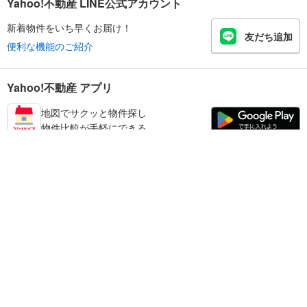
Yahoo!不動産 LINE公式アカウント
新着物件をいち早くお届け！
友だち追加
便利な機能のご紹介
Yahoo!不動産 アプリ
地図でサクッと物件探し
物件比較が手軽にできる
奈良市の不動産情報を探す
不動産・住宅
賃貸住宅
暮らしのお役立ち情報
新築マンション
マンションカタログ
中古マンション
教えて！住まいの先生
Yahoo!不動産
Yahoo! JAPAN
新築一戸建て
中古一戸建て
プライバシーポリシー
プライバシーセンター