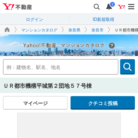
i
ログイン
ID新規取得
マンションカタログ
奈良県
奈良市
ＵＲ都市機
Yahoo!不動産
ＵＲ都市機構平城第２団地５７号棟
マイページ
クチコミ投稿