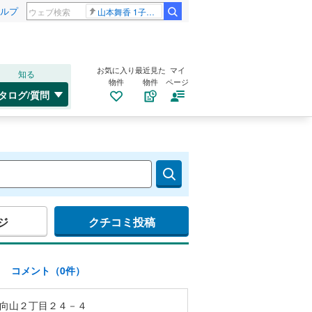
ルプ
山本舞香 1子出産
お気に入り
最近見た
マイ
知る
物件
物件
ページ
タログ/質問
ジ
クチコミ投稿
)
コメント（0件）
向山２丁目２４－４