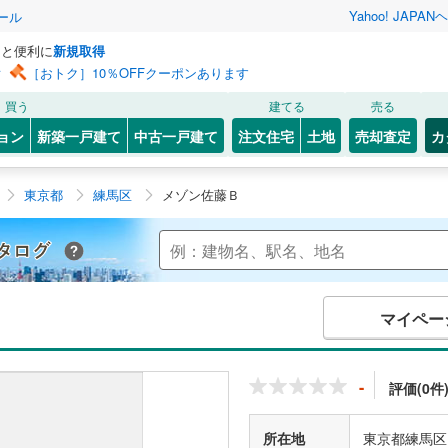
Yahoo! JAPAN
ヘ
ール
っと便利に
新規取得
ン
［おトク］10％OFFクーポンあります
買う
建てる
売る
ョン
新築一戸建て
中古一戸建て
注文住宅
土地
売却査定
カ
東京都
練馬区
メゾン佐藤Ｂ
Yahoo!不動産 マンションカタログ
マイペー
-
評価(0件
所在地
東京都練馬区