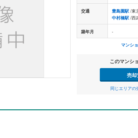
交通
豊島園駅
/東
中村橋駅
/西
築年月
-
マンシ
このマンシ
売却
同じエリアの