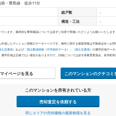
池袋・豊島線 徒歩11分
総戸数
-
構造・工法
-
いています。最終的な事実確認については必ずご自身で実施いただくようお願いいたします
どから作成したマンション情報のデータベースです。物件に関する最新情報は不動産会社へお
国土交通省）
および
「国土数値情報（中学校区データ）」（国土交通省）
の通学区域データ
。通学区域は正確でない場合がありますので、詳細については必ず各教育委員会、各市町村
マイページを見る
このマンションのクチコミ
このマンションを所有されている方
売却査定を依頼する
同じエリアの売却価格の最新相場を見る