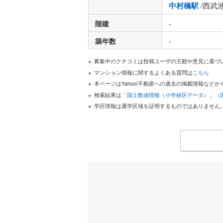
中村橋駅
/西武
階建
-
築年数
-
募集中のクチコミは投稿ユーザの主観や意見に基づ
マンション情報に関するよくある質問は
こちら
本ページはYahoo!不動産への過去の掲載情報な
検索結果は
「国土数値情報（小学校区データ）」（
学区情報は通学区域を証明するものではありません