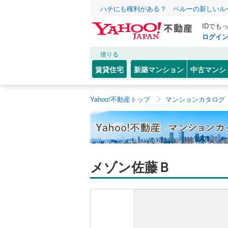
ハチにも権利がある？ ペルーの新しいル
IDでも
ログイ
借りる
賃貸住宅
新築マンション
中古マンシ
Yahoo!不動産トップ
マンションカタログ
メゾン佐藤Ｂ