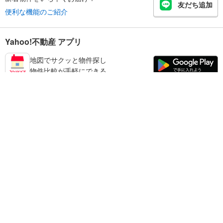
友だち追加
便利な機能のご紹介
Yahoo!不動産 アプリ
地図でサクッと物件探し
物件比較が手軽にできる
加東市の不動産情報を探す
不動産・住宅
賃貸住宅
暮らしのお役立ち情報
新築マンション
マンションカタログ
中古マンション
教えて！住まいの先生
Yahoo!不動産
Yahoo! JAPAN
新築一戸建て
中古一戸建て
プライバシーポリシー
プライバシーセンター
注文住宅
土地
規約
掲載希望の方へ
免責事項
ご意見・ご要望
ヘルプ