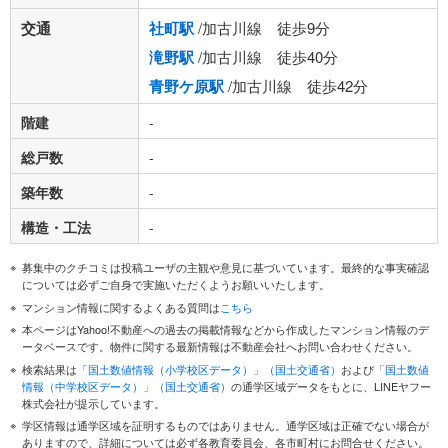
交通
社町駅
/加古川線 徒歩9分
滝野駅
/加古川線 徒歩40分
青野ケ原駅
/加古川線 徒歩42分
階建
-
総戸数
-
築年数
-
構造・工法
-
募集中のクチコミは投稿ユーザの主観や意見に基づいています。最終的な事実確認
については必ずご自身で実施いただくようお願いいたします。
マンション情報に関するよくある質問は
こちら
本ページはYahoo!不動産への過去の掲載情報などから作成したマンション情報のデ
ータベースです。物件に関する最新情報は不動産会社へお問い合わせください。
検索結果は
「国土数値情報（小学校区データ）」（国土交通省）
および
「国土数値
情報（中学校区データ）」（国土交通省）
の通学区域データをもとに、LINEヤフー
株式会社が提示しています。
学区情報は通学区域を証明するものではありません。通学区域は正確でない場合が
ありますので、詳細については必ず各教育委員会、各市町村にお問合せください。