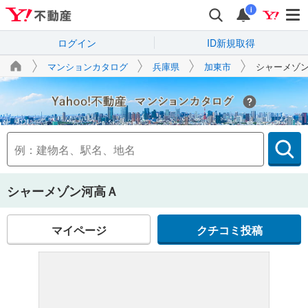
i
ログイン
ID新規取得
マンションカタログ
兵庫県
加東市
シャーメゾ
Yahoo!不動産
シャーメゾン河高Ａ
マイページ
クチコミ投稿