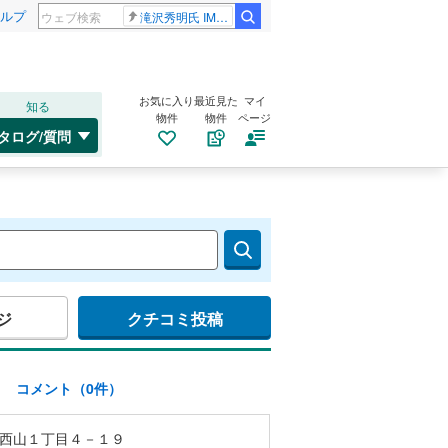
ルプ
滝沢秀明氏 IMPACT26
お気に入り
最近見た
マイ
知る
物件
物件
ページ
タログ/質問
ジ
クチコミ投稿
)
コメント（0件）
西山１丁目４－１９