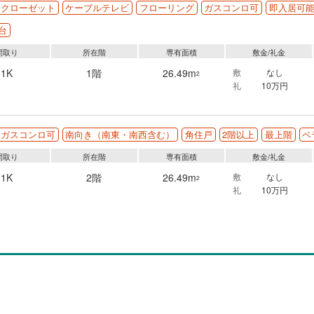
クローゼット
ケーブルテレビ
フローリング
ガスコンロ可
即入居可
台
間取り
所在階
専有面積
敷金/礼金
1K
1階
26.49m
敷
なし
2
礼
10万円
ガスコンロ可
南向き（南東・南西含む）
角住戸
2階以上
最上階
ベ
間取り
所在階
専有面積
敷金/礼金
1K
2階
26.49m
敷
なし
2
礼
10万円