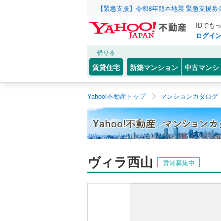
【緊急支援】令和8年熊本地震 緊急支援募
IDでも
ログイ
借りる
賃貸住宅
新築マンション
中古マンシ
Yahoo!不動産トップ
マンションカタログ
ヴィラ西山
賃貸募集中