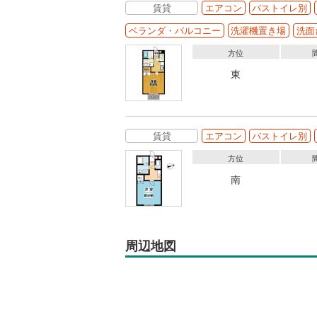
賃貸
エアコン
バストイレ別
ベランダ・バルコニー
洗濯機置き場
洗面
方位
東
賃貸
エアコン
バストイレ別
方位
南
周辺地図