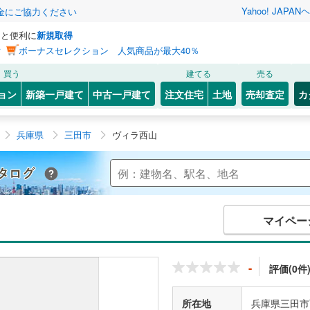
Yahoo! JAPAN
ヘ
金にご協力ください
っと便利に
新規取得
ン
ボーナスセレクション 人気商品が最大40％
買う
建てる
売る
ョン
新築一戸建て
中古一戸建て
注文住宅
土地
売却査定
カ
兵庫県
三田市
ヴィラ西山
Yahoo!不動産 マンションカタログ
マイペー
-
評価(0件
所在地
兵庫県三田市