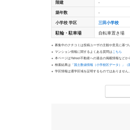
階建
-
築年数
-
小学校 学区
三田小学校
駐輪・駐車場
自転車置き場
募集中のクチコミは投稿ユーザの主観や意見に基づ
マンション情報に関するよくある質問は
こちら
本ページはYahoo!不動産への過去の掲載情報な
検索結果は
「国土数値情報（小学校区データ）」（
学区情報は通学区域を証明するものではありません