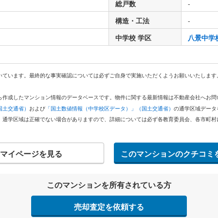
総戸数
-
構造・工法
-
中学校 学区
八景中学
いています。最終的な事実確認については必ずご自身で実施いただくようお願いいたします
どから作成したマンション情報のデータベースです。物件に関する最新情報は不動産会社へお
国土交通省）
および
「国土数値情報（中学校区データ）」（国土交通省）
の通学区域データ
。通学区域は正確でない場合がありますので、詳細については必ず各教育委員会、各市町村
マイページを見る
このマンションのクチコミ
このマンションを所有されている方
売却査定を依頼する