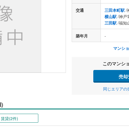
交通
三田本町駅
/
横山駅
/神戸
三田駅
/福知
築年月
-
マンシ
このマンシ
売却
同じエリアの
)
賃貸(2件)