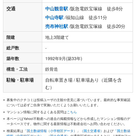
交通
中山観音駅
/阪急電鉄宝塚線 徒歩8分
中山寺駅
/福知山線 徒歩11分
売布神社駅
/阪急電鉄宝塚線 徒歩20分
階建
地上3階建て
総戸数
-
築年数
1992年9月(築33年)
構造・工法
鉄骨造
駐輪・駐車場
自転車置き場 / 駐車場あり（近隣を含
む）
募集中のクチコミは投稿ユーザの主観や意見に基づいています。最終的な事実確認
については必ずご自身で実施いただくようお願いいたします。
マンション情報に関するよくある質問は
こちら
本ページはYahoo!不動産への過去の掲載情報などから作成したマンション情報のデ
ータベースです。物件に関する最新情報は不動産会社へお問い合わせください。
検索結果は
「国土数値情報（小学校区データ）」（国土交通省）
および
「国土数値
情報（中学校区データ）」（国土交通省）
の通学区域データをもとに、LINEヤフー