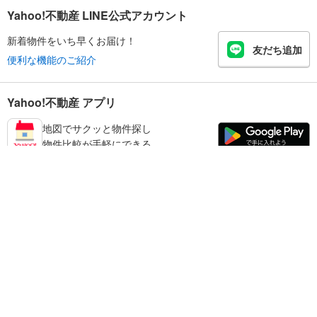
Yahoo!不動産 LINE公式アカウント
新着物件をいち早くお届け！
友だち追加
便利な機能のご紹介
Yahoo!不動産 アプリ
地図でサクッと物件探し
物件比較が手軽にできる
宝塚市の不動産情報を探す
不動産・住宅
賃貸住宅
暮らしのお役立ち情報
新築マンション
マンションカタログ
中古マンション
教えて！住まいの先生
Yahoo!不動産
Yahoo! JAPAN
新築一戸建て
中古一戸建て
プライバシーポリシー
プライバシーセンター