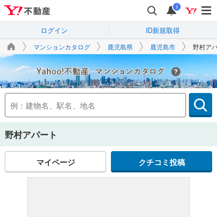
i
ログイン
ID新規取得
マンションカタログ
鹿児島県
鹿児島市
野村ア
Yahoo!不動産
野村アパート
マイページ
クチコミ投稿