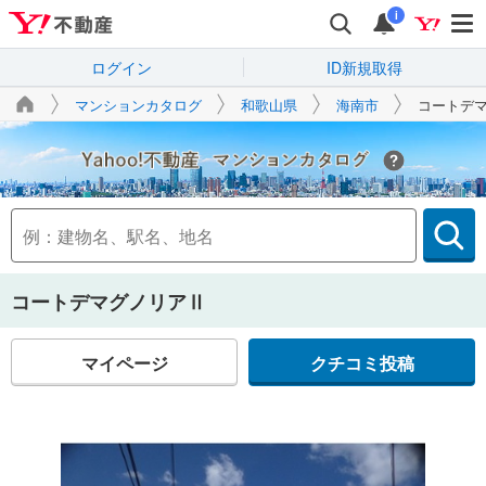
i
ログイン
ID新規取得
マンションカタログ
和歌山県
海南市
コートデ
Yahoo!不動産
コートデマグノリアⅡ
マイページ
クチコミ投稿