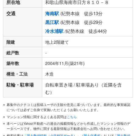
所在地
和歌山県海南市日方８１０－８
交通
海南駅
/紀勢本線 徒歩13分
黒江駅
/紀勢本線 徒歩29分
冷水浦駅
/紀勢本線 徒歩44分
階建
地上2階建て
総戸数
-
築年数
2004年11月(築21年)
構造・工法
木造
駐輪・駐車場
自転車置き場 / 駐車場あり（近隣を含
む）
募集中のクチコミは投稿ユーザの主観や意見に基づいています。最終的な事実確認
については必ずご自身で実施いただくようお願いいたします。
マンション情報に関するよくある質問は
こちら
本ページはYahoo!不動産への過去の掲載情報などから作成したマンション情報のデ
ータベースです。物件に関する最新情報は不動産会社へお問い合わせください。
検索結果は
「国土数値情報（小学校区データ）」（国土交通省）
および
「国土数値