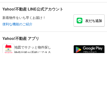
Yahoo!不動産 LINE公式アカウント
新着物件をいち早くお届け！
友だち追加
便利な機能のご紹介
Yahoo!不動産 アプリ
地図でサクッと物件探し
物件比較が手軽にできる
海南市の不動産情報を探す
不動産・住宅
賃貸住宅
暮らしのお役立ち情報
新築マンション
マンションカタログ
中古マンション
教えて！住まいの先生
Yahoo!不動産
Yahoo! JAPAN
新築一戸建て
中古一戸建て